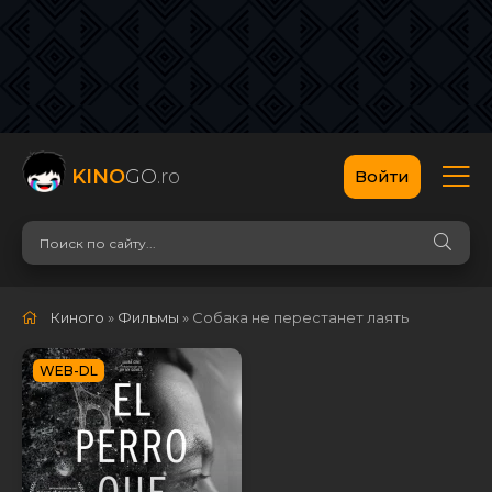
KINO
GO
.ro
Войти
Киного
»
Фильмы
» Собака не перестанет лаять
WEB-DL