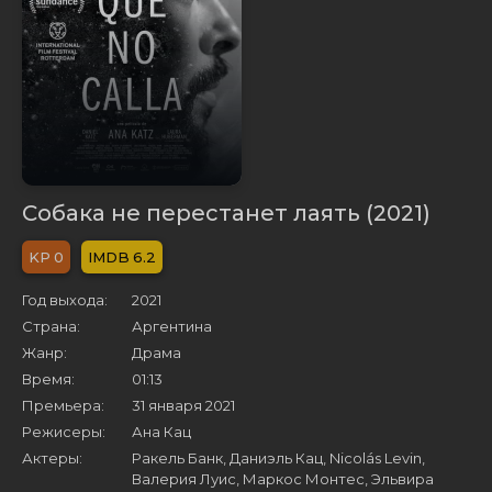
Собака не перестанет лаять (2021)
0
6.2
Год выхода:
2021
Страна:
Аргентина
Жанр:
Драма
Время:
01:13
Премьера:
31 января 2021
Режисеры:
Ана Кац
Актеры:
Ракель Банк, Даниэль Кац, Nicolás Levin,
Валерия Луис, Маркос Монтес, Эльвира