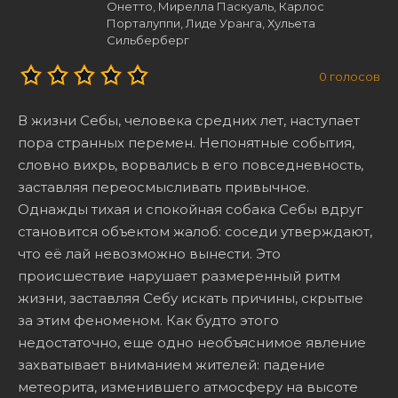
Онетто, Мирелла Паскуаль, Карлос
Порталуппи, Лиде Уранга, Хульета
Сильберберг
0
голосов
В жизни Себы, человека средних лет, наступает
пора странных перемен. Непонятные события,
словно вихрь, ворвались в его повседневность,
заставляя переосмысливать привычное.
Однажды тихая и спокойная собака Себы вдруг
становится объектом жалоб: соседи утверждают,
что её лай невозможно вынести. Это
происшествие нарушает размеренный ритм
жизни, заставляя Себу искать причины, скрытые
за этим феноменом. Как будто этого
недостаточно, еще одно необъяснимое явление
захватывает вниманием жителей: падение
метеорита, изменившего атмосферу на высоте