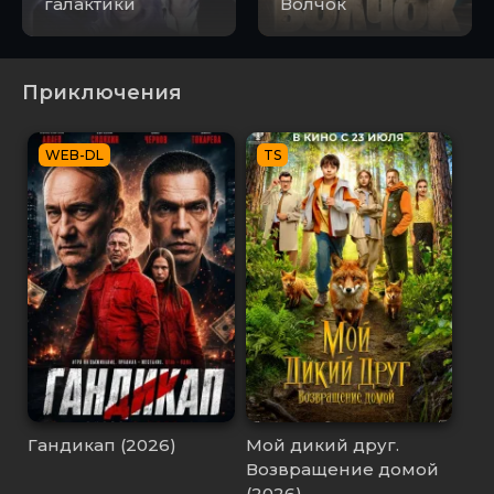
галактики
Волчок
Приключения
WEB-DL
TS
Гандикап (2026)
Мой дикий друг.
Возвращение домой
(2026)