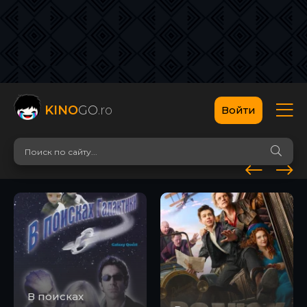
KINO
GO
.ro
Войти
В поисках