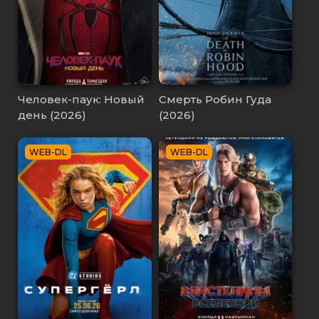
Человек-паук: Новый
Смерть Робин Гуда
день (2026)
(2026)
WEB-DL
WEB-DL