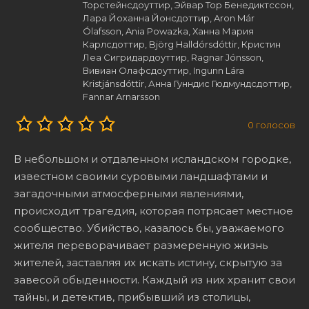
Торстейнсдоуттир, Эйвар Тор Бенедиктссон,
Лара Йоханна Йонсдоттир, Aron Már
Ólafsson, Ania Powazka, Ханна Мария
Карлсдоттир, Björg Halldórsdóttir, Кристин
Леа Сигридардоуттир, Ragnar Jónsson,
Вивиан Олафсдоуттир, Ingunn Lára
Kristjánsdóttir, Анна Гунндис Гюдмундсдоттир,
Fannar Arnarsson
0
голосов
В небольшом и отдаленном исландском городке,
известном своими суровыми ландшафтами и
загадочными атмосферными явлениями,
происходит трагедия, которая потрясает местное
сообщество. Убийство, казалось бы, уважаемого
жителя переворачивает размеренную жизнь
жителей, заставляя их искать истину, скрытую за
завесой обыденности. Каждый из них хранит свои
тайны, и детектив, прибывший из столицы,