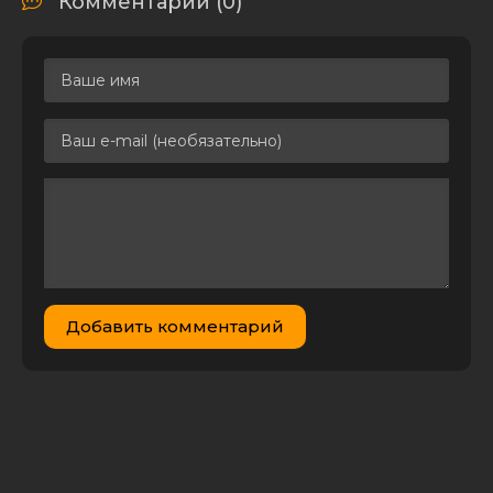
Комментарии (0)
В чёрных
985.24
песках (1972)
0
1
MB
SATRip
Добавить комментарий