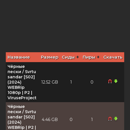
Название
Размер
Сиды
Пиры
Скачать
Чёрные
пески / Svrtu
sandar [S02]
(2024)
12.52 GB
1
0
WEBRip
1080p | P2 |
ViruseProject
Чёрные
пески / Svrtu
sandar [S02]
4.46 GB
0
1
(2024)
WEBRip | P2 |