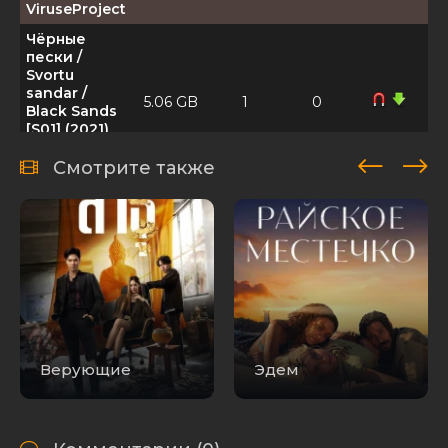
ViruseProject
Чёрные
пески /
Svortu
sandar /
5.06 GB
1
0
Black Sands
[S01] (2021)
WEB-DLRip |
ViruseProject
Смотрите также
Чёрные
пески /
Svortu
sandar /
Black Sands
13.47 GB
1
0
[S01] (2021)
WEB-DLRip
1080p |
ViruseProject
Роберт
Верующие
Эдем
Брындза -
548.26
Черные
1
0
MB
пески (2021)
MP3