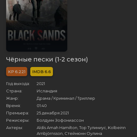
Чёрные пески (1-2 сезон)
6.221
6.6
Год выхода:
2021
Страна:
Исландия
Жанр:
Драма / Криминал / Триллер
Время:
01:40
Премьера:
25 декабря 2021
Режисеры:
Болдуин Зофониассон
Актеры:
Aldís Amah Hamilton, Тор Тулиниус, Kolbeinn
Arnbjörnsson, Стейнюнн Оулина