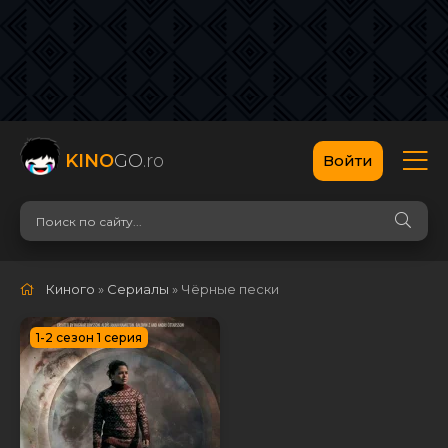
KINO
GO
.ro
Войти
Киного
»
Сериалы
» Чёрные пески
1-2 сезон 1 серия