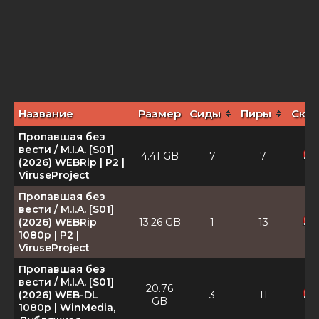
Название
Размер
Сиды
Пиры
Скач
Пропавшая без
вести / M.I.A. [S01]
4.41 GB
7
7
(2026) WEBRip | P2 |
ViruseProject
Пропавшая без
вести / M.I.A. [S01]
(2026) WEBRip
13.26 GB
1
13
1080p | P2 |
ViruseProject
Пропавшая без
вести / M.I.A. [S01]
20.76
(2026) WEB-DL
3
11
GB
1080p | WinMedia,