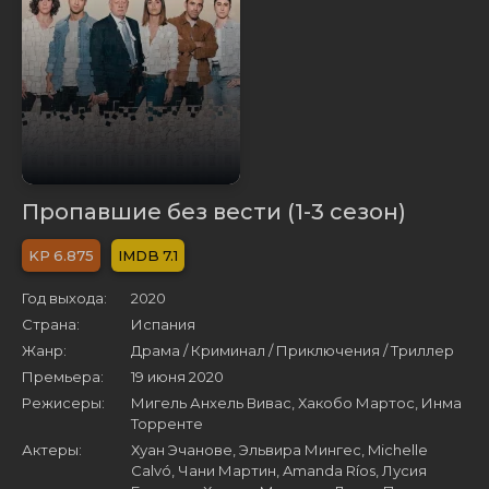
Пропавшие без вести (1-3 сезон)
6.875
7.1
Год выхода:
2020
Страна:
Испания
Жанр:
Драма / Криминал / Приключения / Триллер
Премьера:
19 июня 2020
Режисеры:
Мигель Анхель Вивас, Хакобо Мартос, Инма
Торренте
Актеры:
Хуан Эчанове, Эльвира Мингес, Michelle
Calvó, Чани Мартин, Amanda Ríos, Лусия