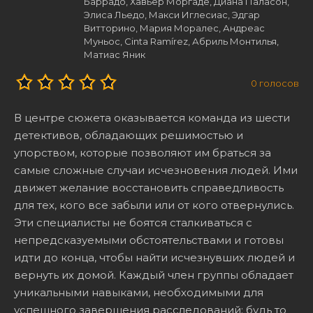
Баррадо, Хавьер Моргаде, Диана Паласон,
Элиса Льедо, Макси Иглесиас, Эдгар
Витторино, Мария Моралес, Андреас
Муньос, Cinta Ramírez, Абриль Монтилья,
Матиас Яник
0
голосов
В центре сюжета оказывается команда из шести
детективов, обладающих решимостью и
упорством, которые позволяют им браться за
самые сложные случаи исчезновения людей. Ими
движет желание восстановить справедливость
для тех, кого все забыли или от кого отвернулись.
Эти специалисты не боятся сталкиваться с
непредсказуемыми обстоятельствами и готовы
идти до конца, чтобы найти исчезнувших людей и
вернуть их домой. Каждый член группы обладает
уникальными навыками, необходимыми для
успешного завершения расследований: будь то