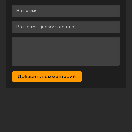
вести. Второе
дыхание [S02]
25.12 GB
0
0
(2017) WEBRip
1080p
Пропавший без
вести [01-04 из 04]
7.62 GB
1
0
(2013) WEBRip
1080p
Пропавший без
вести / Missing
17.63 GB
0
1
(1982) BDRemux
1080p | D, P
Добавить комментарий
Пропавшие без
вести /
Desaparecidos [S03]
21.66 GB
0
0
(2022) WEBRip
1080p | P
Пропавшие без
вести /
21.80
Desaparecidos [S02]
1
0
GB
(2022) WEBRip
1080p | P