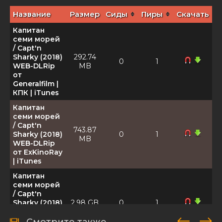
Название
Размер
Сиды
Пиры
Скачать
Капитан
семи морей
/ Capt'n
Sharky (2018)
292.74
0
1
WEB-DLRip
MB
от
Generalfilm |
КПК | iTunes
Капитан
семи морей
/ Capt'n
743.87
Sharky (2018)
0
1
MB
WEB-DLRip
от ExKinoRay
| iTunes
Капитан
семи морей
/ Capt'n
Sharky (2018)
2.98 GB
0
1
WEB-DL
1080p |
Смотрите также