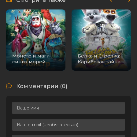
iTunes
Капитан
семи морей
/ Capt'n
1.21 GB
1
0
Sharky (2018)
WEB-DLRip
[H.264]
Монстр и маги
Белка и Стрелка:
синих морей
Карибская тайна
Комментарии (0)