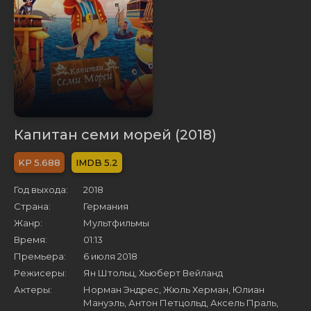
Капитан семи морей (2018)
5.688
5.2
Год выхода:
2018
Страна:
Германия
Жанр:
Мультфильмы
Время:
01:13
Премьера:
6 июля 2018
Режисеры:
Ян Штольц, Хьюберт Вейланд
Актеры:
Норман Эндрес, Жюль Херман, Юлиан
Мануэль, Антон Петцольд, Аксель Праль,