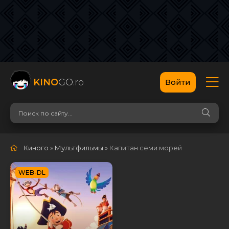
KINO
GO
.ro
Войти
Киного
»
Мультфильмы
» Капитан семи морей
WEB-DL