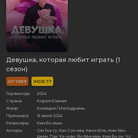
Девушка, которая любит играть (1
сезон)
7.869
7.7
Год выхода:
2024
Страна:
Корея Южная
Жанр:
Комедия / Мелодрамы
Премьера:
12 июня 2024
Режисеры:
Ким Ён-хван
Актеры:
Ом Тхэ-гу, Хан Сон-хва, Квон Юль, Ким Хён-
джин, Пак Чэ-чхан, Ян Хён-мин, Ким Ён-ок, Чо