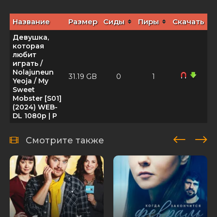
Название
Размер
Сиды
Пиры
Скачать
Девушка,
которая
любит
играть /
Nolajuneun
31.19 GB
0
1
Yeoja / My
Sweet
Mobster [S01]
(2024) WEB-
DL 1080p | P
Смотрите также