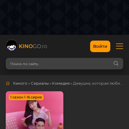
KINO
GO
.ro
Войти
Киного
»
Сериалы
»
Комедия
» Девушка, которая любит играть
1 сезон 1-16 серия