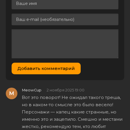
КиноПоиск
HD
Стейк от
кутюр /
Tendre et
saignant
(2020) BDRip
4.14 GB
0
1
720p от
ELEKTRI4KA |
P |
КиноПоиск
HD
Добавить комментарий
Стейк от
кутюр /
Tendre et
11.7 GB
2
0
saignant
MeowCup
2 ноября 2025 19:00
M
(2020) BDRip
Вот это поворот! Не ожидал такого треша,
[H.264/1080p]
но в каком-то смысле это было весело!
Стейк от
Персонажи — капец какие странные, но
кутюр /
Tendre et
именно это и зацепило. Смешно и местами
saignant
17.9 GB
1
0
жестко, рекомендую тем, кто любит
(2020)