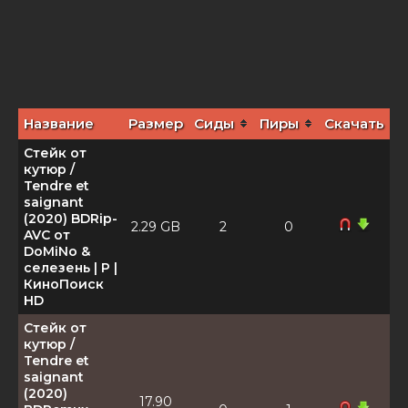
Название
Размер
Сиды
Пиры
Скачать
Стейк от
кутюр /
Tendre et
saignant
(2020) BDRip-
2.29 GB
2
0
AVC от
DoMiNo &
селезень | P |
КиноПоиск
HD
Стейк от
кутюр /
Tendre et
saignant
(2020)
17.90