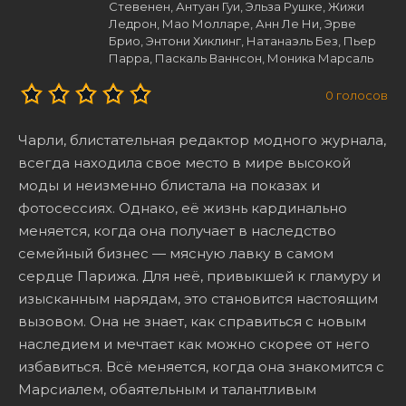
Стевенен, Антуан Гуи, Эльза Рушке, Жижи
Ледрон, Мао Молларе, Анн Ле Ни, Эрве
Брио, Энтони Хиклинг, Натанаэль Без, Пьер
Парра, Паскаль Ваннсон, Моника Марсаль
0
голосов
Чарли, блистательная редактор модного журнала,
всегда находила свое место в мире высокой
моды и неизменно блистала на показах и
фотосессиях. Однако, её жизнь кардинально
меняется, когда она получает в наследство
семейный бизнес — мясную лавку в самом
сердце Парижа. Для неё, привыкшей к гламуру и
изысканным нарядам, это становится настоящим
вызовом. Она не знает, как справиться с новым
наследием и мечтает как можно скорее от него
избавиться. Всё меняется, когда она знакомится с
Марсиалем, обаятельным и талантливым