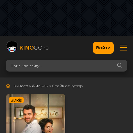
KINO
GO
.ro
Войти
Киного
»
Фильмы
» Стейк от кутюр
BDRip