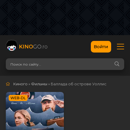
KINO
GO
.ro
Войти
Киного
»
Фильмы
» Баллада об острове Уоллис
WEB-DL