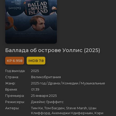
Баллада об острове Уоллис (2025)
6.958
7.8
Год выхода:
2025
Страна:
Великобритания
Жанр:
2025 год / Драма / Комедии / Музыкальные
Время:
01:39
Премьера:
25 января 2025
Режисеры:
Джеймс Гриффитс
Актеры:
Тим Ки, Том Басден, Steve Marsh, Шан
Клиффорд, Акемнджи Ндиферньян, Кэри