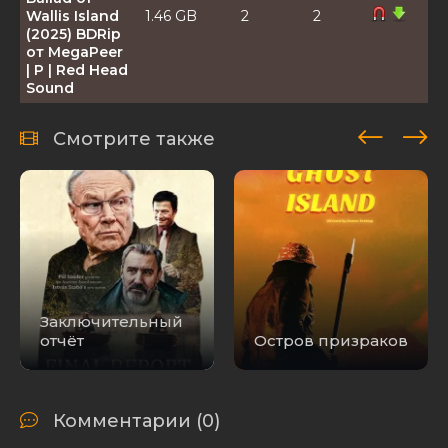
Wallis Island
1.46 GB
2
2
(2025) BDRip
от MegaPeer
| P | Red Head
Sound
Баллада об
острове
Смотрите также
Уоллис / The
Ballad of
7.71 GB
9
0
Wallis Island
(2025) BDRip
[H.264/1080p]
[MVO]
Заключительный
отчёт
Остров призраков
Комментарии (0)