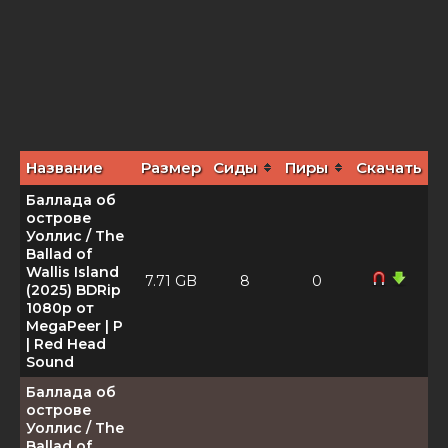
Название
Размер
Сиды
Пиры
Скачать
Баллада об
острове
Уоллис / The
Ballad of
Wallis Island
7.71 GB
8
0
(2025) BDRip
1080p от
MegaPeer | P
| Red Head
Sound
Баллада об
острове
Уоллис / The
Ballad of