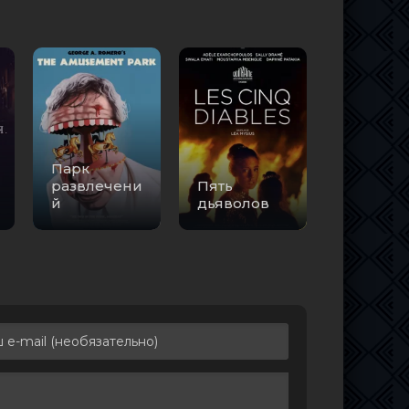
яж
1.46 GB
3
0
3.75 GB
2
0
2.45 GB
3
0
| D |
4.39 GB
0
0
13.35 GB
8
0
Парк
развлечени
Пять
2
2.35 MB
6
0
й
дьяволов
12.38
1
0
GB
| P |
4.60 GB
2
0
mug,
17.70
, ТО
3
0
GB
1.46 GB
1
0