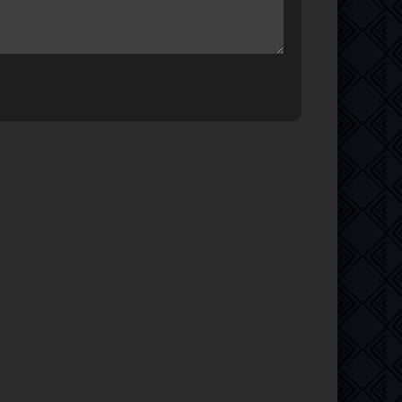
т
2.03 GB
1
0
4
498.62
0
0
MB
и 1-
20.3 GB
20
0
Rip
27.1 GB
2
0
ии 1-
4.15 GB
2
0
499 MB
1
0
481 MB
1
1
т…
331 MB
5
0
DR10,
47 GB
8
0
13.4 GB
12
0