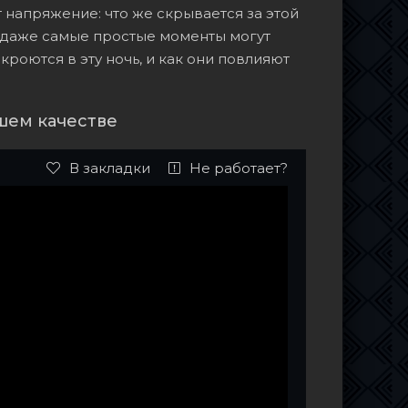
 напряжение: что же скрывается за этой
о даже самые простые моменты могут
кроются в эту ночь, и как они повлияют
шем качестве
В закладки
Не работает?