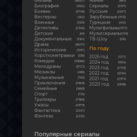
Фильмы
Аниме
(36557)
(861)
Биография
Сериалы
(1502)
(9197)
Боевик
Русские
(5708)
(2657)
Вестерны
Зарубежные
(462)
(9133)
Военные
Турецкие
(1559)
(402)
Детективы
Мультфильмы
(2946)
(1372)
Детские
Мультсериалы
(65)
(749)
Документальные
ТВ-Шоу
(1061)
(516)
Драма
(18017)
По году
Исторические
(1597)
Короткометражки
(338)
2025 год
(1217)
Комедии
(10686)
2024 год
(1834)
Мелодрамы
(6721)
2023 год
(2703)
Мюзиклы
(488)
2022 год
(3294)
Музыкальные
(783)
2021 год
(2973)
Приключения
(2869)
2020 год
(2838)
Семейные
(1889)
Cпорт
(735)
Триллеры
(7989)
Ужасы
(4979)
Фантастика
(2547)
Фэнтези
(2232)
Популярные сериалы