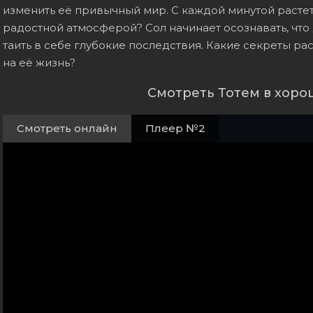
изменить её привычный мир. С каждой минутой растет
радостной атмосферой? Сол начинает осознавать, чт
таить в себе глубокие последствия. Какие секреты рас
на её жизнь?
Смотреть Тотем в хоро
Смотреть онлайн
Плеер №2