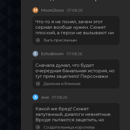
M
MoonGlowz
07.08.26
Что-то я не понял, зачем этот
сериал вообще нужен. Сюжет
плоский, а герои не вызывают ни
Быть присяжным
E
EchoBloom
07.08.26
Сначала думал, что будет
очередная банальная история, но
тут прям зацепило! Персонажи
Далекая и близкая
А
Аня
07.08.26
Какой же бред! Сюжет
запутанный, диалоги невнятные.
Вроде пытаются зацепить, но
Создательница королевы