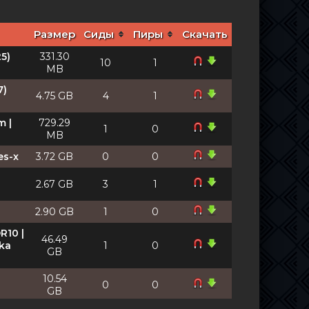
Размер
Сиды
Пиры
Скачать
5)
331.30
10
1
MB
7)
4.75 GB
4
1
m |
729.29
1
0
MB
es-x
3.72 GB
0
0
2.67 GB
3
1
2.90 GB
1
0
R10 |
46.49
zka
1
0
GB
10.54
0
0
GB