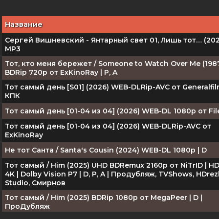
Название
Сергей Вишневский - Янтарный свет 01, Лишь тот… (202
MP3
Тот, кто меня бережет / Someone to Watch Over Me (198
BDRip 720p от ExKinoRay | P, A
Тот самый день [S01] (2026) WEB-DLRip-AVC от Generalfil
КПК
Тот самый день [01-04 из 04] (2026) WEB-DL 1080p oт Fil
Тот самый день [01-04 из 04] (2026) WEB-DLRip-AVC от
ExKinoRay
Не тот Санта / Santa's Cousin (2024) WEB-DL 1080p | D
Тот самый / Him (2025) UHD BDRemux 2160p от NiTrID | HD
4K | Dolby Vision P7 | D, P, A | Продубляж, TVShows, HDre
Studio, Смирнов
Тот самый / Him (2025) BDRip 1080p от MegaPeer | D |
ПроДубляж