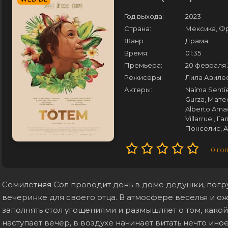
Год выхода:
2023
Страна:
Мексика, Ф
Жанр:
Драма
Время:
01:35
Премьера:
20 февраля 
Режисеры:
Лила Авиле
Актеры:
Naíma Sentí
Gurza, Мате
Alberto Amad
Villarruel, 
Понселис, Al
0
го
Семилетняя Сол проводит день в доме дедушки, погр
вечеринке для своего отца. В атмосфере веселья и о
заполнять стол угощениями и размышляет о том, какой
наступает вечер, в воздухе начинает витать нечто ин