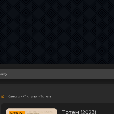
Киного
»
Фильмы
» Тотем
Тотем (2023)
WEB-DL