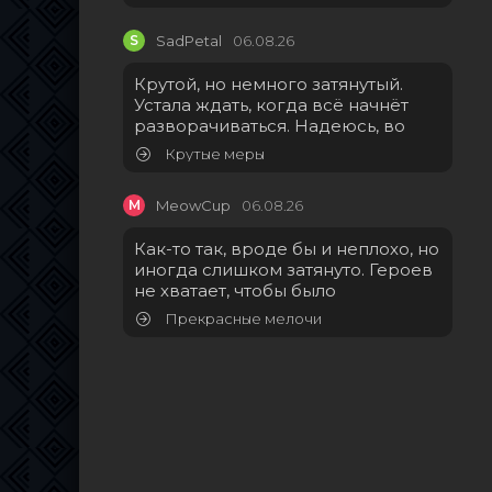
S
SadPetal
06.08.26
Крутой, но немного затянутый.
Устала ждать, когда всё начнёт
разворачиваться. Надеюсь, во
Крутые меры
M
MeowCup
06.08.26
Как-то так, вроде бы и неплохо, но
иногда слишком затянуто. Героев
не хватает, чтобы было
Прекрасные мелочи