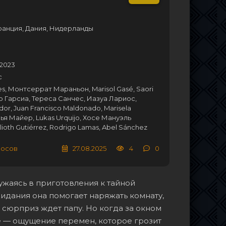
ранция, Дания, Нидерланды
2023
с
es, Монтсеррат Мараньон, Marisol Gasé, Saori
о Гарсиа, Тереса Санчес, Иазуа Лариос,
or, Juan Francisco Maldonado, Marisela
Галья Майер, Lukas Urquijo, Хосе Мануэль
ioth Gutiérrez, Rodrigo Lamas, Abel Sánchez
лосов
27.08.2025
4
0
ужаясь в приготовления к тайной
жидания она помогает наряжать комнату,
 сюрприз ждет папу. Но когда за окном
ое — ощущение перемен, которое грозит