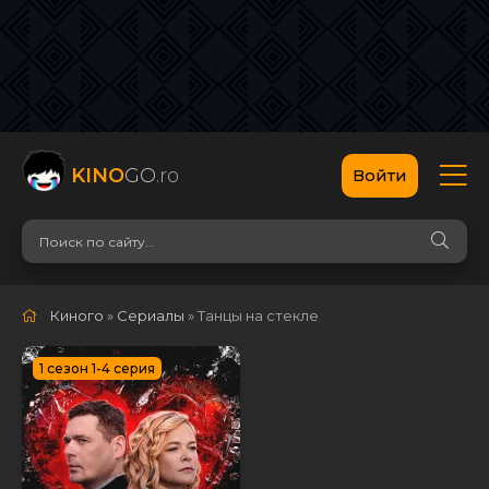
KINO
GO
.ro
Войти
Киного
»
Сериалы
» Танцы на стекле
1 сезон 1-4 серия