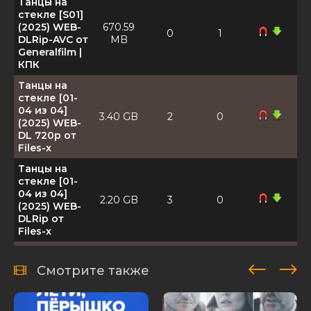
Танцы на
стекле [S01]
(2025) WEB-
670.59
0
1
DLRip-AVC от
MB
Generalfilm |
КПК
Танцы на
стекле [01-
04 из 04]
3.40 GB
2
0
(2025) WEB-
DL 720p от
Files-x
Танцы на
стекле [01-
04 из 04]
2.20 GB
3
0
(2025) WEB-
DLRip от
Files-x
Танцы на
стекле [01-
Смотрите также
04 из 04]
6.54 GB
1
0
(2025) WEB-
DL 1080p от