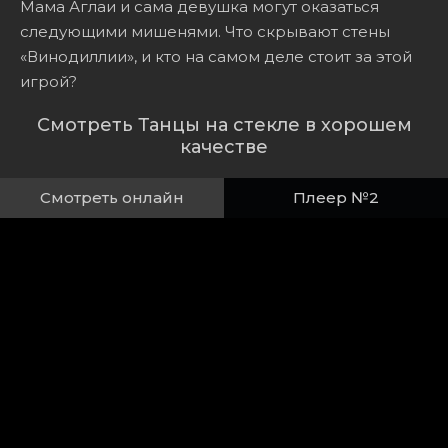
Мама Аглаи и сама девушка могут оказаться
следующими мишенями. Что скрывают стены
«Винодиллии», и кто на самом деле стоит за этой
игрой?
Смотреть Танцы на стекле в хорошем
качестве
Смотреть онлайн
Плеер №2