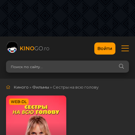
KINO
GO
.ro
Войти
Киного
»
Фильмы
» Сестры на всю голову
WEB-DL