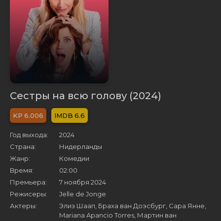
Сестры на всю голову (2024)
6.006
6.6
Год выхода:
2024
Страна:
Нидерланды
Жанр:
Комедии
Время:
02:00
Премьера:
7 ноября 2024
Режисеры:
Jelle de Jonge
Актеры:
Элиз Шаап, Браха ван Доэсбург, Сара Янне,
Mariana Apancio Torres, Мартин ван