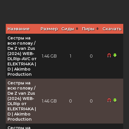
Название
Размер
Сиды
Пиры
Скачать
Сестры на
всю голову /
De Z van Zus
(2024) WEB-
1.46 GB
1
0
DLRip-AVC от
ELEKTRI4KA |
D | Akimbo
Production
Сестры на
всю голову /
De Z van Zus
(2024) WEB-
1.46 GB
0
0
DLRip от
ELEKTRI4KA |
D | Akimbo
Production
Сестры на