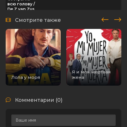
всю голову /
De Z van Zus
(2024) WEB-
3.91 GB
1
0
DL 1080p от
Смотрите также
ELEKTRI4KA |
D | Akimbo
Production
Я и моя мертвая
Лола у моря
жена
Комментарии (0)