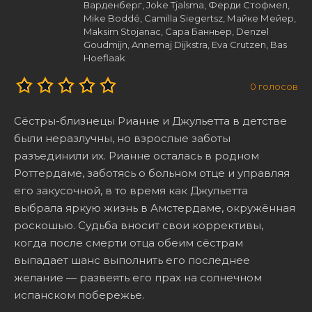
Варденберг, Joke Tjalsma, Ферди Стофмел,
Mike Boddé, Camilla Siegertsz, Майке Мейер,
Maksim Stojanac, Сара Банньер, Denzel
Goudmijn, Annemaj Dijkstra, Eva Crutzen, Bas
Hoeflaak
0
голосов
Сёстры-близнецы Рианне и Джульетта в детстве
были неразлучны, но взрослые заботы
разъединили их. Рианне осталась в родном
Роттердаме, заботясь о больном отце и управляя
его закусочной, в то время как Джульетта
выбрала яркую жизнь в Амстердаме, окружённая
роскошью. Судьба вносит свои коррективы,
когда после смерти отца обеим сёстрам
выпадает шанс выполнить его последнее
желание — развеять его прах на солнечном
испанском побережье.