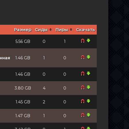
Размер
Сиды
Пиры
Скачать
5.56 GB
0
1
анная
1.46 GB
1
0
1.46 GB
0
0
3.80 GB
4
0
1.45 GB
2
0
1.47 GB
1
0