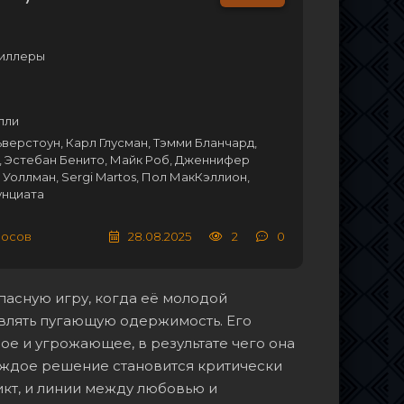
Триллеры
лли
верстоун, Карл Глусман, Тэмми Бланчард,
, Эстебан Бенито, Майк Роб, Дженнифер
 Уоллман, Sergi Martos, Пол МакКэллион,
унциата
лосов
28.08.2025
2
0
пасную игру, когда её молодой
влять пугающую одержимость. Его
ное и угрожающее, в результате чего она
каждое решение становится критически
кт, и линии между любовью и