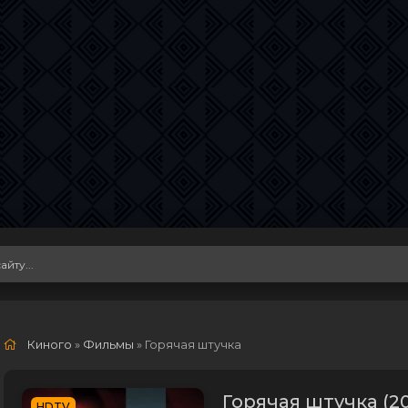
Киного
»
Фильмы
» Горячая штучка
Горячая штучка (2
HDTV