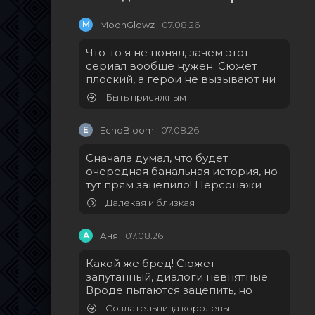
M
MoonGlowz
07.08.26
Что-то я не понял, зачем этот
сериал вообще нужен. Сюжет
плоский, а герои не вызывают ни
Быть присяжным
E
EchoBloom
07.08.26
Сначала думал, что будет
очередная банальная история, но
тут прям зацепило! Персонажи
Далекая и близкая
А
Аня
07.08.26
Какой же бред! Сюжет
запутанный, диалоги невнятные.
Вроде пытаются зацепить, но
Создательница королевы