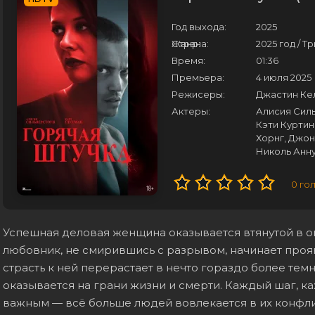
Год выхода:
2025
Страна:
Жанр:
2025 год / 
Время:
01:36
Премьера:
4 июля 2025
Режисеры:
Джастин Ке
Актеры:
Алисия Силь
Кэти Куртин
Хорнг, Джон
Николь Анн
0
го
Успешная деловая женщина оказывается втянутой в о
любовник, не смирившись с разрывом, начинает проя
страсть к ней перерастает в нечто гораздо более тем
оказывается на грани жизни и смерти. Каждый шаг, 
важным — всё больше людей вовлекается в их конфли