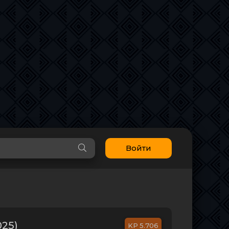
Войти
025)
5.706