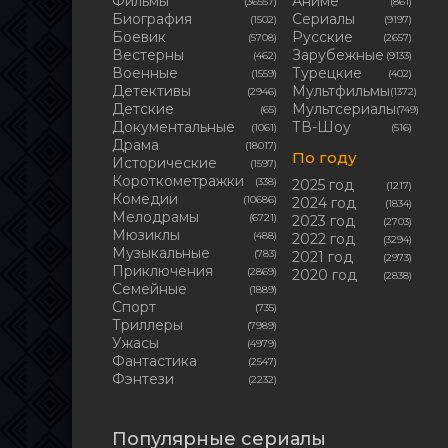
Фильмы
Аниме
(36557)
(861)
Биография
Сериалы
(1502)
(9197)
Боевик
Русские
(5708)
(2657)
Вестерны
Зарубежные
(462)
(9133)
Военные
Турецкие
(1559)
(402)
Детективы
Мультфильмы
(2946)
(1372)
Детские
Мультсериалы
(65)
(749)
Документальные
ТВ-Шоу
(1061)
(516)
Драма
(18017)
По году
Исторические
(1597)
Короткометражки
(338)
2025 год
(1217)
Комедии
(10686)
2024 год
(1834)
Мелодрамы
(6721)
2023 год
(2703)
Мюзиклы
(488)
2022 год
(3294)
Музыкальные
(783)
2021 год
(2973)
Приключения
(2869)
2020 год
(2838)
Семейные
(1889)
Cпорт
(735)
Триллеры
(7989)
Ужасы
(4979)
Фантастика
(2547)
Фэнтези
(2232)
Популярные сериалы