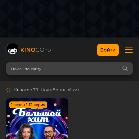
KINO
GO
.ro
Войти
Киного
»
ТВ-Шоу
» Большой хит
1 сезон 1-12 серия