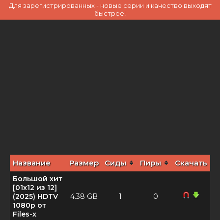
Для зарегистрированных - новые серии и качество выходят
быстрее!
Название
Размер
Сиды
Пиры
Скачать
Большой хит
[01x12 из 12]
(2025) HDTV
4.38 GB
1
0
1080р от
Files-x