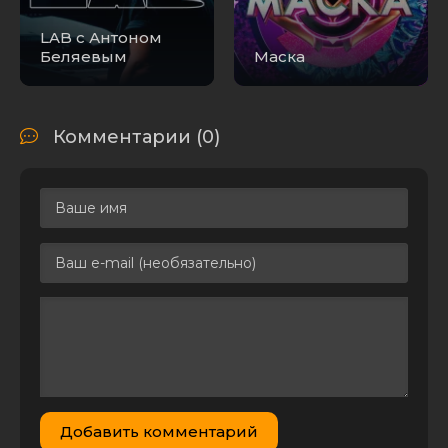
(2025) HDTV
4.34 GB
1
0
1080р от
LAB с Антоном
Files-x
Беляевым
Маска
Большой хит
[01x06 из 12]
(2025) HDTV
4.56 GB
0
1
1080р от
Комментарии (0)
Files-x
Большой хит
[01x01 из 12]
(2025) HDTV
4.25 GB
0
0
1080р от
Files-x
Большой хит
[01x04 из 12]
(2025) HDTV
4.38 GB
1
0
1080р от
Files-x
Большой хит
[01x03 из 12]
(2025) HDTV
4.16 GB
1
0
Добавить комментарий
1080р от