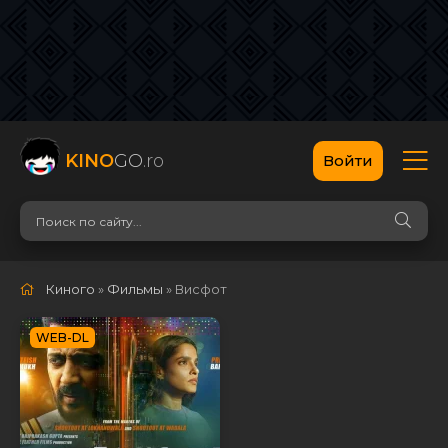
KINO
GO
.ro
Войти
Киного
»
Фильмы
» Висфот
WEB-DL