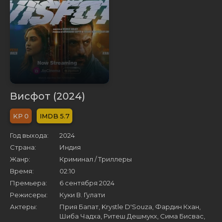
Висфот (2024)
0
5.7
Год выхода:
2024
Страна:
Индия
Жанр:
Криминал / Триллеры
Время:
02:10
Премьера:
6 сентября 2024
Режисеры:
Куки В. Гулати
Актеры:
Прия Бапат, Krystle D'Souza, Фардин Кхан,
Шиба Чадха, Ритеш Дешмукх, Сима Бисвас,