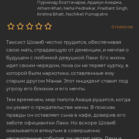
Пурненду Бхаттачарья, Арджун Анеджа,
Arham Khan, Neha Pednekar, Prashant Singh,
Krishna Bhatt, Nachiket Purnapatre
0
голосов
Таксист Шоаиб честно трудится, обеспечивая
свою мать, страдающую от деменции, и мечтая о
будущем с любимой девушкой Лаки. Его жизнь
идет своим чередом, пока он не теряет куртку, в
которой были наркотики, оставленные ему
старым другом Манья. Этот инцидент ставит под
угрозу его близких и его мечты.
Тем временем, мир пилота Акаша рушится, когда
он узнает о предательстве жены. В поисках
правды он оставляет сына в кафе, доверив его
заботе официантки Лаки. Но вскоре Шоаиб
оказывается втянутым в совершенно
неожиданные события: он увозит мать, Лаки и