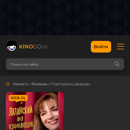
KINO
GO
.ro
Войти
Киного
»
Фильмы
» Повторено дважды
WEB-DL