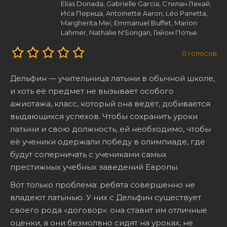
Elias Donada, Gabrielle Garcia, Стилан Лекай,
Иса Перица, Antoinette Aaron, Léo Panetta,
Margherita Mei, Emmanuel Buffet, Marion
Lahmer, Nathalie N'Songan, Гийом Потье
0
голосов
Дельфин — учительница латыни в обычной школе,
и хоть её предмет не вызывает особого
ажиотажа, класс, который она ведёт, добивается
выдающихся успехов. Чтобы сохранить уроки
латыни и свою должность, ей необходимо, чтобы
её ученики одержали победу в олимпиаде, где
будут соперничать с учениками самых
престижных учебных заведений Европы.
Вот только проблема: ребята совершенно не
владеют латынью. У них с Дельфин существует
своего рода «договор»: она ставит им отличные
оценки, а они безмолвно сидят на уроках, не