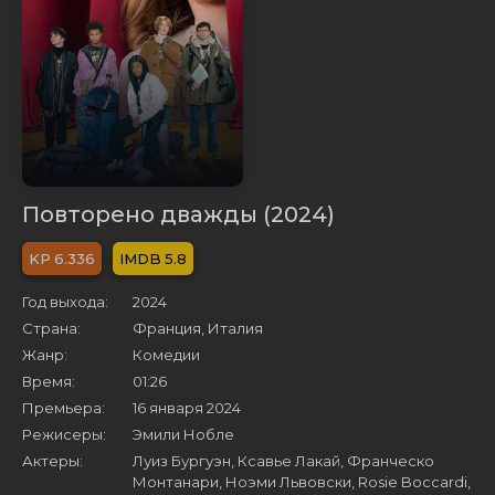
Повторено дважды (2024)
6.336
5.8
Год выхода:
2024
Страна:
Франция, Италия
Жанр:
Комедии
Время:
01:26
Премьера:
16 января 2024
Режисеры:
Эмили Нобле
Актеры:
Луиз Бургуэн, Ксавье Лакай, Франческо
Монтанари, Ноэми Львовски, Rosie Boccardi,