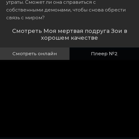
утраты. Сможет ли она справиться с
собственными демонами, чтобы снова обрести
связь с миром?
Смотреть Моя мертвая подруга Зои в
хорошем качестве
Смотреть онлайн
Плеер №2