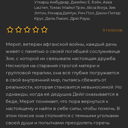
Уткарш Амбудкар, Джеймс Е. Бэйн, Assia
Lau'ren, Томас Майкл Трэн, Alicia Borja, Зик
Элтон, Ричард ДеМун, Рич Пол, Джон-Питер
Крус, Дель Льюис, Дрю Рауш
0
голосов
Мерит, ветеран афганской войны, каждый день
живёт с памятью о своей погибшей сослуживице
Зое, с которой их связывала настоящая дружба.
Несмотря на старания строгой матери и
групповой терапии, она всё глубже погружается
в свой внутренний мир, пытаясь сбежать от
реальности, которая становится невыносимой. Но
однажды, когда её дедушка Дейл оказывается в
беде, Мерит понимает, что пора вернуться к
настоящему и найти в себе силы, чтобы помочь. В
этом поиске она столкнётся с темными уголками
своей души и попытками преодолеть горечь