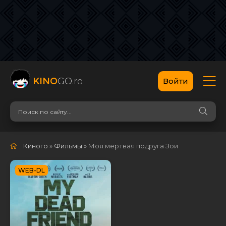
KINO
GO
.ro
Войти
Киного
»
Фильмы
» Моя мертвая подруга Зои
WEB-DL