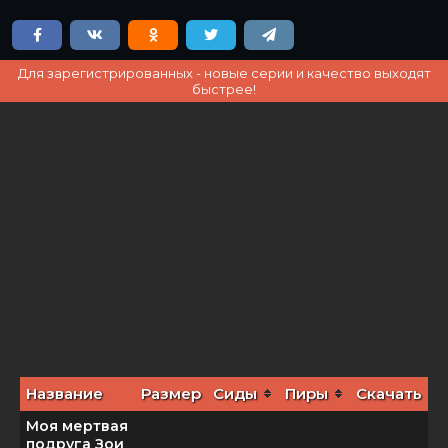
Для зарегистрированных - новые серии и качество выходят
быстрее!
Название
Размер
Сиды
Пиры
Скачать
Моя мертвая
подруга Зои