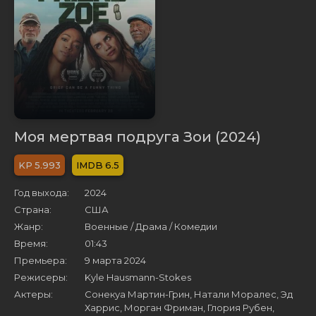
Моя мертвая подруга Зои (2024)
5.993
6.5
Год выхода:
2024
Страна:
США
Жанр:
Военные / Драма / Комедии
Время:
01:43
Премьера:
9 марта 2024
Режисеры:
Kyle Hausmann-Stokes
Актеры:
Сонекуа Мартин-Грин, Натали Моралес, Эд
Харрис, Морган Фриман, Глория Рубен,