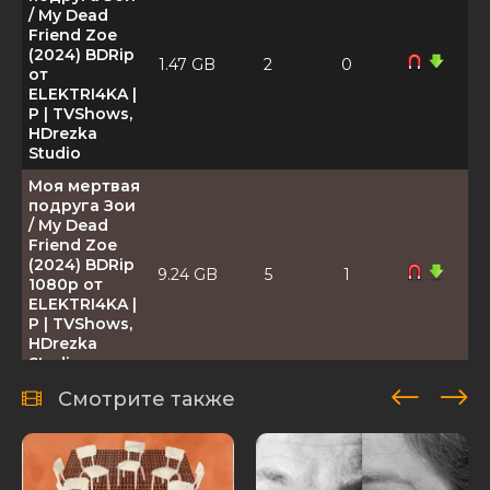
/ My Dead
Friend Zoe
(2024) BDRip
1.47 GB
2
0
от
ELEKTRI4KA |
P | TVShows,
HDrezka
Studio
Моя мертвая
подруга Зои
/ My Dead
Friend Zoe
(2024) BDRip
9.24 GB
5
1
1080p от
ELEKTRI4KA |
P | TVShows,
HDrezka
Studio
Моя мертвая
Смотрите также
подруга Зои
/ My Dead
Friend Zoe
(2024) WEB-