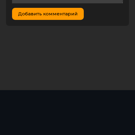
Моя мертвая
подруга Зои
/ My Dead
Добавить комментарий
Friend Zoe
2.88 GB
1
0
(2024) WEB-
DL 720p | L |
заКАДРЫ
Моя мертвая
подруга Зои
/ My Dead
Friend Zoe
7.28 GB
1
0
(2024) WEB-
DL
[H.264/1080p]
[MVO]