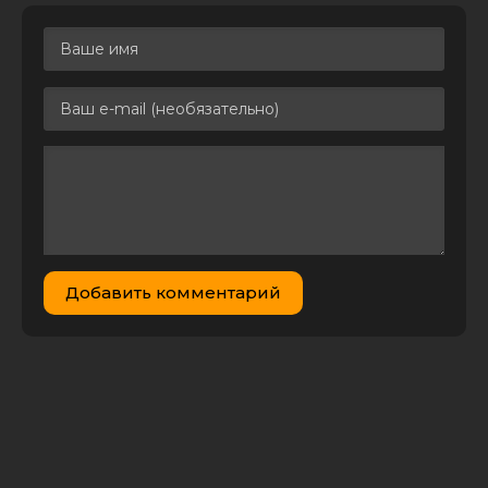
Белый
охотник,
черное
сердце /
3.69 GB
0
1
White Hunter
Black Heart
(1990) WEB-
DL 720p | P
Молчание /
Чёрное
сердце /
Немой
свидетель /
Chim-muk /
6.07 GB
0
1
Добавить комментарий
Chinmook /
Heart
Blackened
(2017) BDRip
720p | L2
Белый
охотник,
черное
сердце /