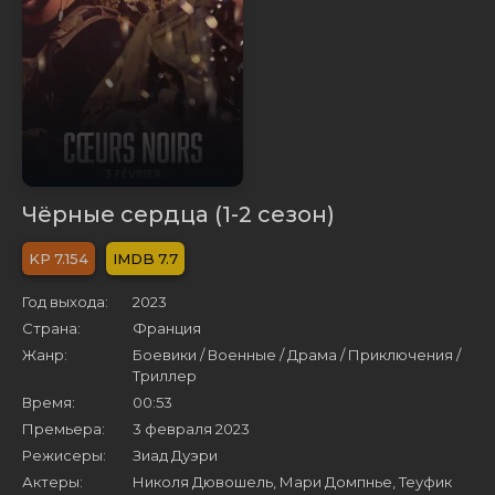
Чёрные сердца (1-2 сезон)
7.154
7.7
Год выхода:
2023
Страна:
Франция
Жанр:
Боевики / Военные / Драма / Приключения /
Триллер
Время:
00:53
Премьера:
3 февраля 2023
Режисеры:
Зиад Дуэри
Актеры:
Николя Дювошель, Мари Домпнье, Теуфик