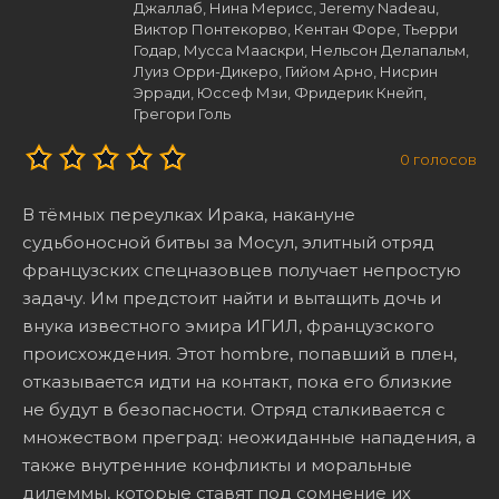
Джаллаб, Нина Мерисс, Jeremy Nadeau,
Виктор Понтекорво, Кентан Форе, Тьерри
Годар, Мусса Мааскри, Нельсон Делапальм,
Луиз Орри-Дикеро, Гийом Арно, Нисрин
Эрради, Юссеф Мзи, Фридерик Кнейп,
Грегори Голь
0
голосов
В тёмных переулках Ирака, накануне
судьбоносной битвы за Мосул, элитный отряд
французских спецназовцев получает непростую
задачу. Им предстоит найти и вытащить дочь и
внука известного эмира ИГИЛ, французского
происхождения. Этот hombre, попавший в плен,
отказывается идти на контакт, пока его близкие
не будут в безопасности. Отряд сталкивается с
множеством преград: неожиданные нападения, а
также внутренние конфликты и моральные
дилеммы, которые ставят под сомнение их