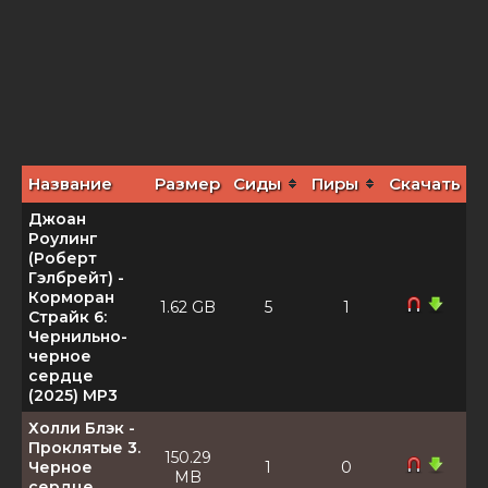
Название
Размер
Сиды
Пиры
Скачать
Джоан
Роулинг
(Роберт
Гэлбрейт) -
Корморан
1.62 GB
5
1
Страйк 6:
Чернильно-
черное
сердце
(2025) MP3
Холли Блэк -
Проклятые 3.
150.29
Черное
1
0
MB
сердце