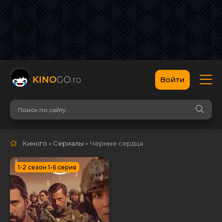
KINO
GO
.ro
Войти
Киного
»
Сериалы
» Чёрные сердца
1-2 сезон 1-6 серия