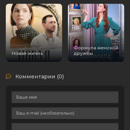
DLRip
Принц и нищая
[S01] (2023) WEB-
5.37 GB
1
0
DL 1080p
Принц и нищий -
77.05
Магнитоальбом
0
1
MB
(1990) MP3
Формула женской
Марк Твен -
Новая жизнь
дружбы
121.00
Принц и нищий
0
1
MB
(2014) PDF
Принц и нищий /
The Prince and
Комментарии (0)
the Pauper (1977)
6.10 GB
0
1
BDRip 720p от
msltel | D
Принц и нищий /
The Prince and
the Pauper (1977)
2.49 GB
1
0
BDRip-AVC от
msltel | D
Принц и нищий -