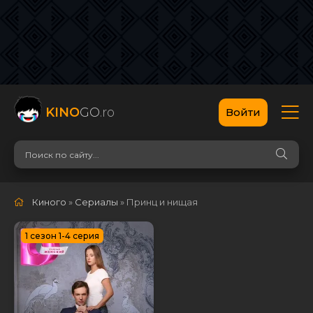
KINO
GO
.ro
Войти
Киного
»
Сериалы
» Принц и нищая
1 сезон 1-4 серия