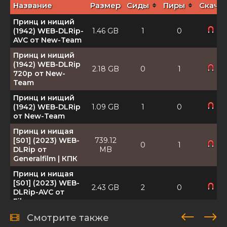
Название
Размер
Сиды
Пиры
Скача
Принц и нищий
(1942) WEB-DLRip-
1.46 GB
1
0
AVC от New-Team
Принц и нищий
(1942) WEB-DLRip
2.18 GB
0
1
720p от New-
Team
Принц и нищий
(1942) WEB-DLRip
1.09 GB
1
0
от New-Team
Принц и нищая
[S01] (2023) WEB-
739.12
0
1
DLRip от
MB
Generalfilm | КПК
Принц и нищая
[S01] (2023) WEB-
2.43 GB
2
0
DLRip-AVC от
Files-х
Принц и нищая
Смотрите также
[S01] (2023) WEB-
2.54 GB
1
0