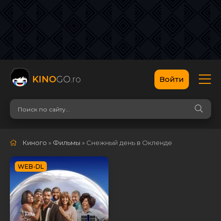
KINO
GO
.ro
Войти
Киного
»
Фильмы
» Снежный день в Окленде
WEB-DL