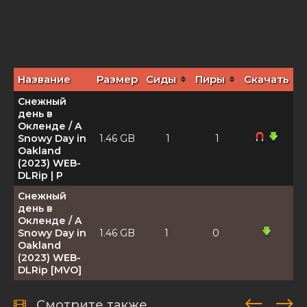
Название
Размер
Сиды
Пиры
Скачать
Снежный
день в
Окленде / A
Snowy Day in
1.46 GB
1
1
Oakland
(2023) WEB-
DLRip | P
Снежный
день в
Окленде / A
Snowy Day in
1.46 GB
1
0
Oakland
(2023) WEB-
DLRip [MVO]
Смотрите также