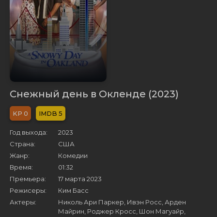
Снежный день в Окленде (2023)
0
5
Год выхода:
2023
Страна:
США
Жанр:
Комедии
Время:
01:32
Премьера:
17 марта 2023
Режисеры:
Ким Басс
Актеры:
Николь Ари Паркер, Ивэн Росс, Арден
Майрин, Роджер Кросс, Шон Магуайр,