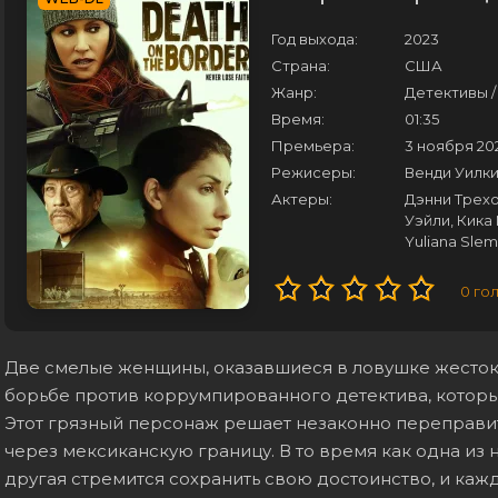
Год выхода:
2023
Страна:
США
Жанр:
Детективы /
Время:
01:35
Премьера:
3 ноября 20
Режисеры:
Венди Уилк
Актеры:
Дэнни Трехо
Уэйли, Кика
Yuliana Sle
0
го
Две смелые женщины, оказавшиеся в ловушке жестоко
борьбе против коррумпированного детектива, который,
Этот грязный персонаж решает незаконно переправит
через мексиканскую границу. В то время как одна из 
другая стремится сохранить свою достоинство, и кажд