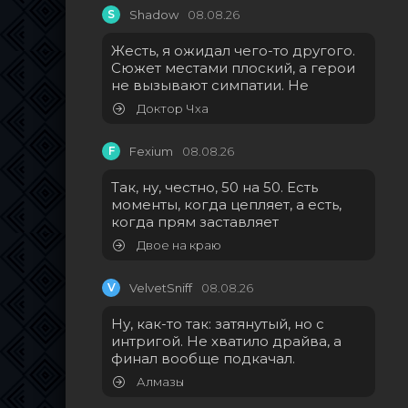
S
Shadow
08.08.26
Жесть, я ожидал чего-то другого.
Сюжет местами плоский, а герои
не вызывают симпатии. Не
Доктор Чха
F
Fexium
08.08.26
Так, ну, честно, 50 на 50. Есть
моменты, когда цепляет, а есть,
когда прям заставляет
Двое на краю
V
VelvetSniff
08.08.26
Ну, как-то так: затянутый, но с
интригой. Не хватило драйва, а
финал вообще подкачал.
Алмазы