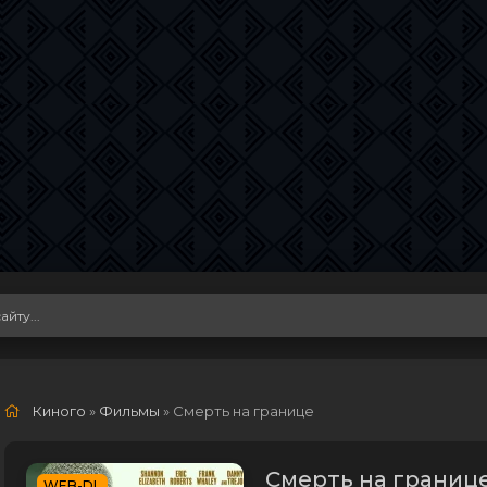
Киного
»
Фильмы
» Смерть на границе
Смерть на границе
WEB-DL