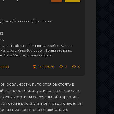
 Драма / Криминал / Триллеры
23
инс
, Эрик Робертс, Шеннон Элизабет, Фрэнк
 Магалхэс, Кико Эллсворт, Венди Уилкинс,
me, Celia Mendez, Джей Хайрон
лосов
16.10.2025
2
0
й реальности, пытаются выстоять в
 казалось бы, опустился на самое дно.
ь их к жертвам сексуальной торговли
них готова рискнуть всем ради спасения,
ая из них несет свою тяжесть. Их