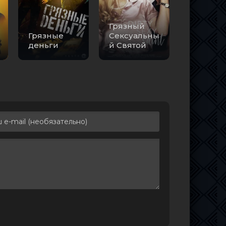
Грязный
Грязные
Сексуальны
деньги
й Святой