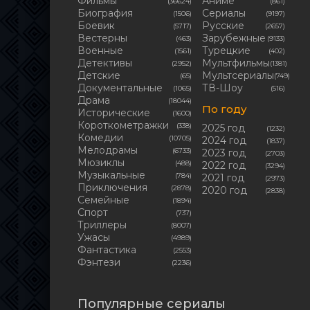
Фильмы
Аниме
(36624)
(861)
Биография
Сериалы
(1506)
(9197)
Боевик
Русские
(5717)
(2657)
Вестерны
Зарубежные
(463)
(9133)
Военные
Турецкие
(1561)
(402)
Детективы
Мультфильмы
(2952)
(1381)
Детские
Мультсериалы
(65)
(749)
Документальные
ТВ-Шоу
(1065)
(516)
Драма
(18044)
По году
Исторические
(1600)
Короткометражки
(338)
2025 год
(1232)
Комедии
(10705)
2024 год
(1837)
Мелодрамы
(6733)
2023 год
(2703)
Мюзиклы
(488)
2022 год
(3294)
Музыкальные
(784)
2021 год
(2973)
Приключения
(2878)
2020 год
(2838)
Семейные
(1894)
Cпорт
(737)
Триллеры
(8007)
Ужасы
(4989)
Фантастика
(2553)
Фэнтези
(2236)
Популярные сериалы