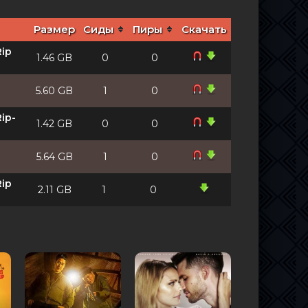
Размер
Сиды
Пиры
Скачать
Rip
1.46 GB
0
0
5.60 GB
1
0
ip-
1.42 GB
0
0
5.64 GB
1
0
Rip
2.11 GB
1
0