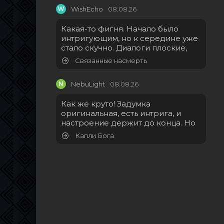
W
WishEcho
08.08.26
Какая-то фигня. Начало было
интригующим, но к середине уже
стало скучно. Диалоги плоские,
Связанные насмерть
N
NebuLight
08.08.26
Как же круто! Задумка
оригинальная, есть интрига, и
настроение держит до конца. Но
Капли Бога