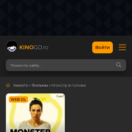
KINO
GO
.ro
Войти
Киного
»
Фильмы
» Монстр в голове
WEB-DL