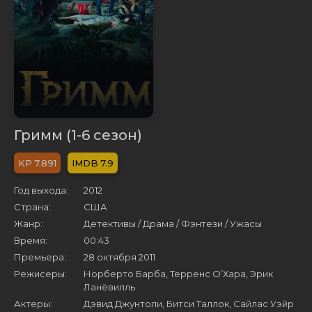
Гримм (1-6 сезон)
7.891
7.9
Год выхода:
2012
Страна:
США
Жанр:
Детективы / Драма / Фэнтези / Ужасы
Время:
00:43
Премьера:
28 октября 2011
Режисеры:
Норберто Барба, Терренс О’Хара, Эрик
Ланёвилль
Актеры:
Дэвид Джунтоли, Битси Таллок, Сайлас Уэйр