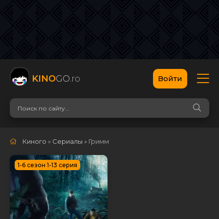
KINO
GO
.ro
Войти
Киного
»
Сериалы
» Гримм
1-6 сезон 1-13 серия