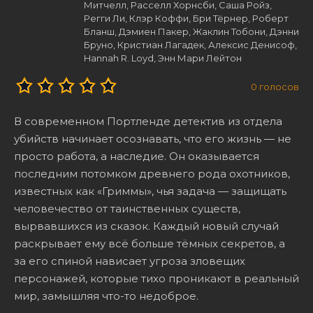
Митчелл, Расселл Хорнсби, Саша Ройз,
Регги Ли, Клэр Коффи, Бри Тёрнер, Роберт
Бланш, Дэмиен Пакер, Жаклин Тобони, Дэнни
Бруно, Кристиан Лагадек, Алексис Денисоф,
Hannah R. Loyd, Энн Мари Лейтон
0
голосов
В современном Портленде детектив из отдела
убийств начинает осознавать, что его жизнь — не
просто работа, а наследие. Он оказывается
последним потомком древнего рода охотников,
известных как «Гриммы», чья задача — защищать
человечество от таинственных существ,
вырвавшихся из сказок. Каждый новый случай
раскрывает ему всё больше тёмных секретов, а
за его спиной нависает угроза зловещих
персонажей, которые тихо проникают в реальный
мир, замышляя что-то недоброе.