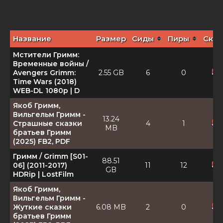
Название
Размер
Сиды
Пиры
Скач
Мстители Гримм:
Временные войны /
Avengers Grimm:
2.55 GB
6
0
Time Wars (2018)
WEB-DL 1080p | D
Якоб Гримм,
Вильгельм Гримм -
13.24
Страшные сказки
4
1
MB
братьев Гримм
(2025) FB2, PDF
Гримм / Grimm [S01-
88.51
06] (2011-2017)
11
12
GB
HDRip | LostFilm
Якоб Гримм,
Вильгельм Гримм -
Жуткие сказки
6.08 MB
2
0
братьев Гримм