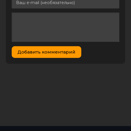
Гриммы:
перемонтаж /
Новые сказки
братьев Гримм /
6.99 GB
1
0
Grimm re-edit (2003)
WEB-DL 1080p от
liosaa | L1 | Directors
Cut
Добавить комментарий
Гриммы:
перемонтаж /
Новые сказки
братьев Гримм /
2.23 GB
1
1
Grimm re-edit (2003)
WEB-DLRip-AVC от
liosaa | L1 | Directors
Cut
Гримм / Grimm [S01-
06] (2011-2017)
291.33
BDRip-HEVC 1080p
9
8
GB
от RIPS CLUB |
LostFilm, SDI Media
Гримм / Grimm [S01-