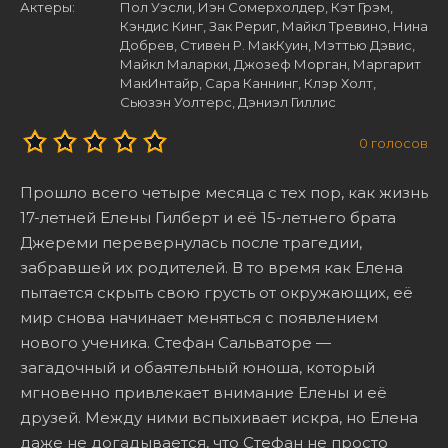
Актеры:
Пол Уэсли, Иэн Сомерхолдер, Кэт Грэм,
Кэндис Кинг, Зак Рериг, Майкл Тревино, Нина
Добрев, Стивен Р. МакКуин, Мэттью Дэвис,
Майкл Маларки, Джозеф Морган, Маргарит
МакИнтайр, Сара Каннинг, Клэр Холт,
Сьюзэн Уолтерс, Дэниэл Гиллис
0
голосов
Прошло всего четыре месяца с тех пор, как жизнь
17-летней Елены Гилберт и её 15-летнего брата
Джереми перевернулась после трагедии,
забравшей их родителей. В то время как Елена
пытается скрыть свою грусть от окружающих, её
мир снова начинает меняться с появлением
нового ученика. Стефан Сальваторе —
загадочный и обаятельный юноша, который
мгновенно привлекает внимание Елены и её
друзей. Между ними вспыхивает искра, но Елена
даже не догадывается, что Стефан не просто