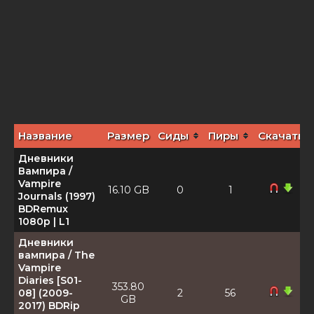
Название
Размер
Сиды
Пиры
Скачать
Дневники
Вампира /
Vampire
16.10 GB
0
1
Journals (1997)
BDRemux
1080p | L1
Дневники
вампира / The
Vampire
Diaries [S01-
353.80
08] (2009-
2
56
GB
2017) BDRip