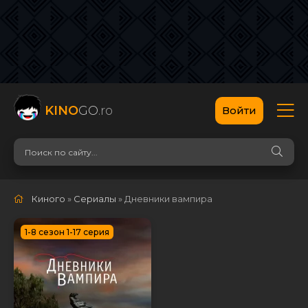
KINO
GO
.ro
Войти
Киного
»
Сериалы
» Дневники вампира
1-8 сезон 1-17 серия