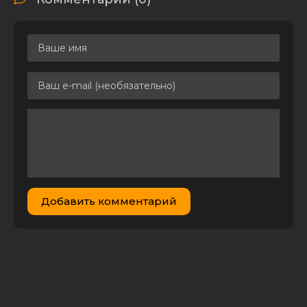
Дневники
вампира / The
Vampire
39.32
Diaries [S08]
0
1
GB
(2016-2017)
WEBRip 720p |
LostFilm
Дневники
Вампира / The
Vampire
Diaries [S08]
2.99 GB
0
1
(2016) WEB-
DLRip | КПК |
LostFilm
Добавить комментарий
Дневники
Вампира / The
Vampire
20.63
Diaries [S08]
0
1
GB
(2016) WEB-
DLRip 720p |
LostFilm
Дневники