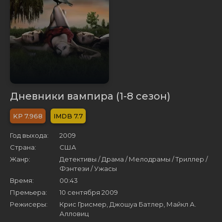
Дневники вампира (1-8 сезон)
7.968
7.7
Год выхода:
2009
Страна:
США
Жанр:
Детективы / Драма / Мелодрамы / Триллер /
Фэнтези / Ужасы
Время:
00:43
Премьера:
10 сентября 2009
Режисеры:
Крис Грисмер, Джошуа Батлер, Майкл А.
Алловиц