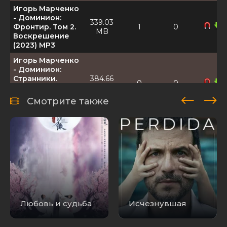
Игорь Марченко
- Доминион:
339.03
Фронтир. Том 2.
1
0
MB
Воскрешение
(2023) MP3
Игорь Марченко
- Доминион:
Странники.
384.66
0
0
Книга 2. Боги
MB
некросферы
Смотрите также
(2025) MP3
Игорь Марченко
- Доминион:
Странники.
384.22
Книга 1.
0
0
MB
Путешествие в
никуда (2025)
MP3
Доминион:
Танковая
Любовь и судьба
Исчезнувшая
полиция /
Dominion Tank