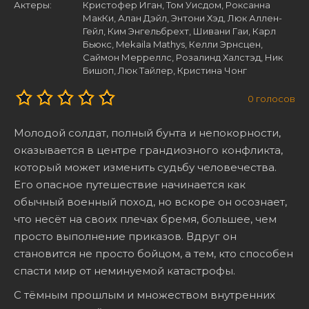
Актеры:
Кристофер Иган, Том Уисдом, Роксанна
МакКи, Алан Дэйл, Энтони Хэд, Люк Аллен-
Гейл, Ким Энгельбрехт, Шивани Гаи, Карл
Бьюкс, Mekaila Mathys, Келли Эрнсцен,
Саймон Мерреллс, Розалинд Халстэд, Ник
Бишоп, Люк Тайлер, Кристина Чонг
0
голосов
Молодой солдат, полный бунта и непокорности,
оказывается в центре грандиозного конфликта,
который может изменить судьбу человечества.
Его опасное путешествие начинается как
обычный военный поход, но вскоре он осознает,
что несёт на своих плечах бремя, большее, чем
просто выполнение приказов. Вдруг он
становится не просто бойцом, а тем, кто способен
спасти мир от неминуемой катастрофы.
С тёмным прошлым и множеством внутренних