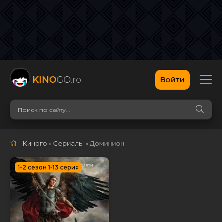
KINO
GO
.ro
Войти
Киного
»
Сериалы
» Доминион
1-2 сезон 1-13 серия