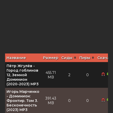
Название
Размер
Сиды
Пиры
Скачат
Пётр Жгулёв -
Город гоблинов
455.71
12, Земной
2
0
MB
Доминион
(2020-2023) МР3
Игорь Марченко
- Доминион:
391.43
Фронтир. Том 3.
0
0
MB
Бесконечность
(2023) MP3