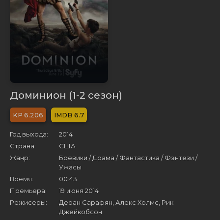
Доминион (1-2 сезон)
6.206
6.7
Год выхода:
2014
Страна:
США
Жанр:
Боевики / Драма / Фантастика / Фэнтези /
Ужасы
Время:
00:43
Премьера:
19 июня 2014
Режисеры:
Деран Сарафян, Алекс Холмс, Рик
Джейкобсон