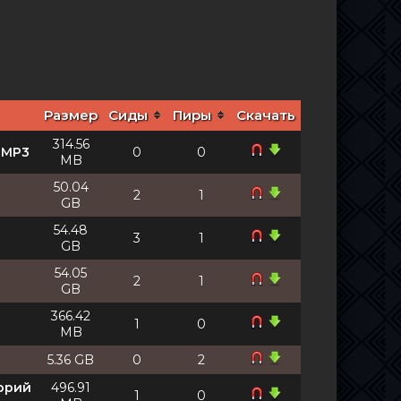
Размер
Сиды
Пиры
Скачать
314.56
 MP3
0
0
MB
50.04
2
1
GB
54.48
3
1
GB
54.05
2
1
GB
366.42
1
0
MB
5.36 GB
0
2
торий
496.91
1
0