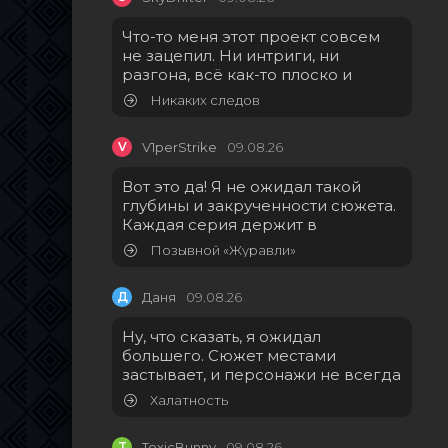
Что-то меня этот проект совсем
не зацепил. Ни интриги, ни
разгона, всё как-то плоско и
Никаких следов
V
V1perStrike
09.08.26
Вот это да! Я не ожидал такой
глубины и закрученности сюжета.
Каждая серия держит в
Позывной «Журавли»
Д
Даня
09.08.26
Ну, что сказать, я ожидал
большего. Сюжет местами
застывает, и персонажи не всегда
Халатность
T
ToxicBunny
09.08.26