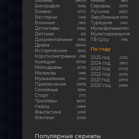
Фильмы
Аниме
(36624)
(861)
Биография
Сериалы
(1506)
(9197)
Боевик
Русские
(5717)
(2657)
Вестерны
Зарубежные
(463)
(9133)
Военные
Турецкие
(1561)
(402)
Детективы
Мультфильмы
(2952)
(1381)
Детские
Мультсериалы
(65)
(749)
Документальные
ТВ-Шоу
(1065)
(516)
Драма
(18044)
По году
Исторические
(1600)
Короткометражки
(338)
2025 год
(1232)
Комедии
(10705)
2024 год
(1837)
Мелодрамы
(6733)
2023 год
(2703)
Мюзиклы
(488)
2022 год
(3294)
Музыкальные
(784)
2021 год
(2973)
Приключения
(2878)
2020 год
(2838)
Семейные
(1894)
Cпорт
(737)
Триллеры
(8007)
Ужасы
(4989)
Фантастика
(2553)
Фэнтези
(2236)
Популярные сериалы