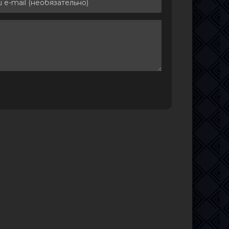
фир
624.54
0
1
MB
523.04
0
0
MB
750.31
1
0
MB
20)
531.71
0
0
MB
6.22 MB
45
0
ексей
285 MB
1
0
,
.]
13.2 GB
10
0
ся
248 MB
3
0
та
717 MB
8
0