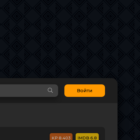
Войти
8.403
6.8