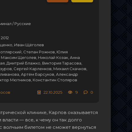
минал / Русские
 2012
щенко, Иван Щёголев
Котлярский, Степан Рожнов, Юлия
 Максим Щеголев, Николай Козак, Анна
я, Дмитрий Блажко, Виктория Тарасова,
уров, Сергей Карленков, Михаил Скачков,
ливанова, Артём Барсуков, Александр
иктор Мютников, Константин Столяров
лосов
22.10.2025
9
0
трической клинике, Карпов оказывается
и власти — все, к чему он так долго
 с волчьим билетом не сможет вернуться