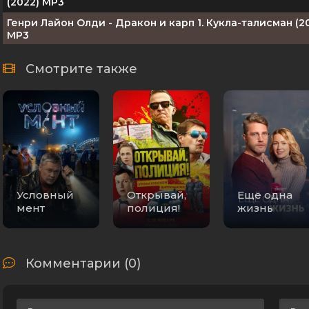
(2022) MP3
Генри Лайон Олди - Дракон и карп 1. Кукла-талисман (2
MP3
Карпов [S01-03] (2012-2014) WEB-DLRip-AVC
Смотрите также
Анатолий Карпов - Жизнь и шахматы. Моя автобиогра
(2022) MP3
Евгений Щепетнов - Михаил Карпов 11. 1972. Олигарх (20
MP3
Карпов [S01-03 + Послесловие] (2012-2014) SATRip
Евгений Щепетнов - Михаил Карпов 11. Олигарх (2021) F
Условный
Открывай,
Ещё одна
мент
полиция!
жизнь
Познер. Анатолий Карпов [эфир от 31.05] (2021) IPTVRip
Евгений Щепетнов - Михаил Карпов 2. 1971 (2020) MP3
Комментарии (0)
Евгений Щепетнов - Михаил Карпов 10. 1972. ГКЧП (2020
MP3