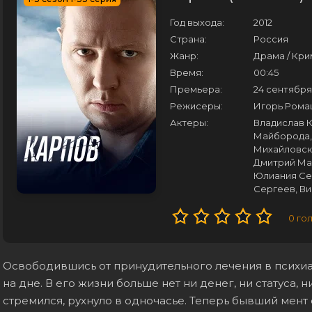
Год выхода:
2012
Страна:
Россия
Жанр:
Драма / Кри
Время:
00:45
Премьера:
24 сентября
Режисеры:
Игорь Рома
Актеры:
Владислав 
Майборода,
Михайловска
Дмитрий Маз
Юлиания Се
Сергеев, В
0
го
Освободившись от принудительного лечения в психиа
на дне. В его жизни больше нет ни денег, ни статуса, н
стремился, рухнуло в одночасье. Теперь бывший мент