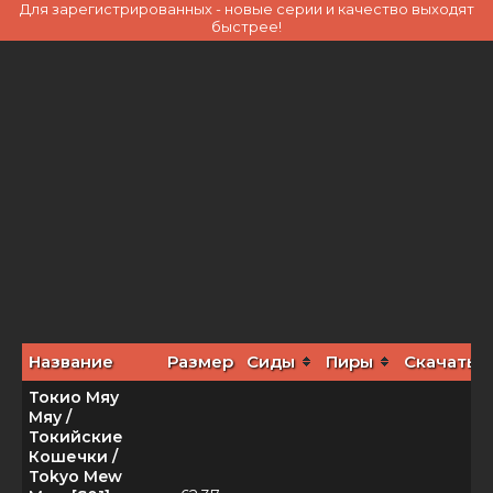
Для зарегистрированных - новые серии и качество выходят
быстрее!
Название
Размер
Сиды
Пиры
Скачать
Токио Мяу
Мяу /
Токийские
Кошечки /
Tokyo Mew