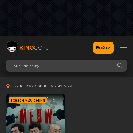
KINO
GO
.ro
Войти
Киного
»
Сериалы
» Мяу-Мяу
1 сезон 1-20 серия