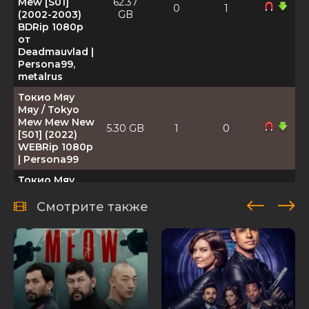
Mew [S01]
62.37
0
1
(2002-2003)
GB
BDRip 1080p
от
Deadmauvlad |
Persona99,
metalrus
Токио Мяу
Мяу / Tokyo
Mew Mew New
5.30 GB
1
0
[S01] (2022)
WEBRip 1080p
| Persona99
Токио Мяу
Мяу / Tokyo
Mew Mew New
Смотрите также
1.99 GB
1
0
[S01] (2022)
WEBRip-AVC |
Persona99
Кто сказал
мяу? (1962)
512 MB
2
0
IPTV
[H.264/1080i]