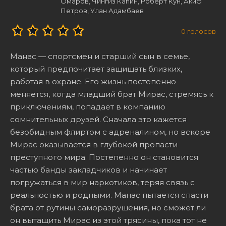
Омаров, Чингиз Капин, Роберт Кун, Акиф
Петров, Улан Адамбаев
0
голосов
Манас — спортсмен и старший сын в семье,
который предпочитает защищать близких,
работая в охране. Его жизнь постепенно
меняется, когда младший брат Мирас, стремясь к
приключениям, попадает в компанию
сомнительных друзей. Сначала это кажется
безобидным флиртом с адреналином, но вскоре
Мирас оказывается в глубокой пропасти
преступного мира. Постепенно он становится
частью банды закладчиков и начинает
погружаться в мир наркотиков, теряя связь с
реальностью и родными. Манас пытается спасти
брата от рутины саморазрушения, но сможет ли
он вытащить Мирас из этой трясины, пока тот не