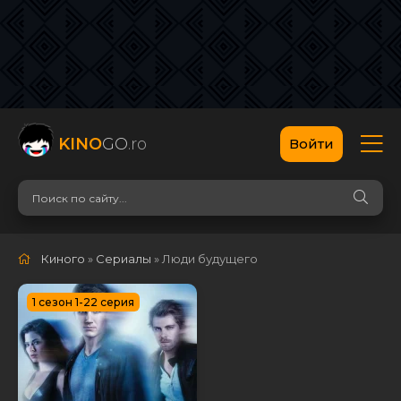
KINO
GO
.ro
Войти
Киного
»
Сериалы
» Люди будущего
1 сезон 1-22 серия