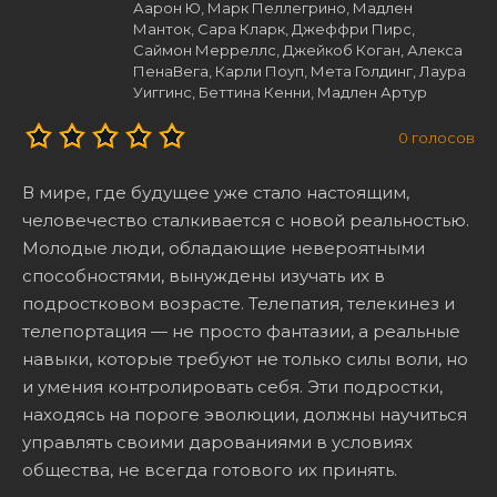
Аарон Ю, Марк Пеллегрино, Мадлен
Манток, Сара Кларк, Джеффри Пирс,
Саймон Мерреллс, Джейкоб Коган, Алекса
ПенаВега, Карли Поуп, Мета Голдинг, Лаура
Уиггинс, Беттина Кенни, Мадлен Артур
0
голосов
В мире, где будущее уже стало настоящим,
человечество сталкивается с новой реальностью.
Молодые люди, обладающие невероятными
способностями, вынуждены изучать их в
подростковом возрасте. Телепатия, телекинез и
телепортация — не просто фантазии, а реальные
навыки, которые требуют не только силы воли, но
и умения контролировать себя. Эти подростки,
находясь на пороге эволюции, должны научиться
управлять своими дарованиями в условиях
общества, не всегда готового их принять.