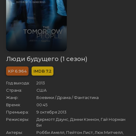
Люди будущего (1 сезон)
6.964
7.2
Год выхода:
2013
Страна:
США
Жанр:
Боевики / Драма / Фантастика
Время:
00:45
Премьера:
9 октября 2013
Режисеры:
Дермотт Даунс, Дэнни Кэннон, Гай Норман
Би
Актеры:
Робби Амелл, Пейтон Лист, Люк Митчелл,