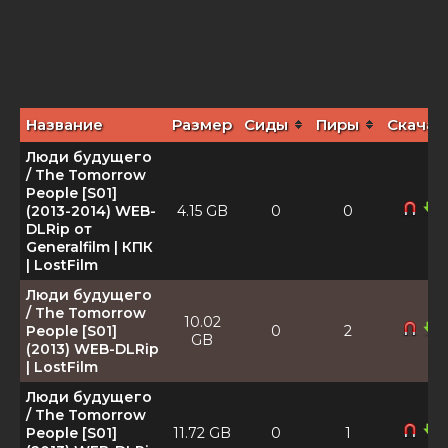
Название
Размер
Сиды
Пиры
Скачат
Люди будущего
/ The Tomorrow
People [S01]
(2013-2014) WEB-
4.15 GB
0
0
DLRip от
Generalfilm | КПК
| LostFilm
Люди будущего
/ The Tomorrow
10.02
People [S01]
0
2
GB
(2013) WEB-DLRip
| LostFilm
Люди будущего
/ The Tomorrow
People [S01]
11.72 GB
0
1