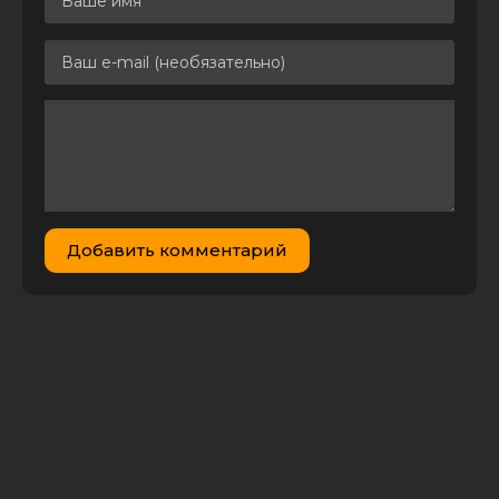
Kerob
Люди Будущего
/ The Tomorrow
People [01x01-22
8.89 GB
0
1
из 22] (2013)
HDTVRip | Kerob
Люди будущего
/ The Tomorrow
People [01х08]
1.64 GB
0
1
(2013) WEB-DL
1080p |
Добавить комментарий
NewStudio
Тайные знаки.
Странные
явления. Люди
260.58
0
0
будущего (2011)
MB
SATRip от
Generalfilm
Люди Икс: Дни
минувшего
будущего / X-
Men: Days of