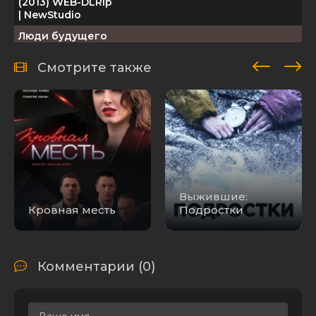
(2013) WEB-DLRip
| NewStudio
Люди будущего
/ The Tomorrow
People [S01]
Смотрите также
31.71 GB
0
1
(2013-2014) WEB-
DLRip 720p |
LostFilm
Люди будущего
/ The Tomorrow
People [S01]
12.43 GB
0
2
(2013-2014) WEB-
DLRip | BaibaKo
Люди будущего
Выжившие:
/ The Tomorrow
Кровная месть
Подростки
People [S01]
37.14 GB
0
6
(2013) WEB-DL
1080p | BaibaKo
Люди Будущего
Комментарии (0)
/ The Tomorrow
People [01x01-22
20.47
0
1
из 22] (2013)
GB
HDTV 720p |