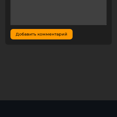
Files-x
День семьи,
любви и
верности.
Праздничный
1.69 GB
0
0
концерт в
Добавить комментарий
Муроме (2016)
HDTVRip от
GeneralFilm
День семьи,
любви и
верности.
Праздничный
7.33 GB
0
0
концерт в
Муроме (2016)
HDTV 1080i от
Files-x
День семьи,
любви и
верности.
Праздничный
1.65 GB
0
0
концерт в
Муроме (2013)