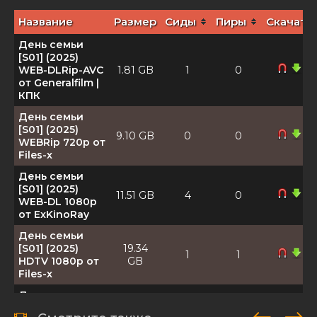
Название
Размер
Сиды
Пиры
Скачать
День семьи
[S01] (2025)
WEB-DLRip-AVC
1.81 GB
1
0
от Generalfilm |
КПК
День семьи
[S01] (2025)
9.10 GB
0
0
WEBRip 720p от
Files-x
День семьи
[S01] (2025)
11.51 GB
4
0
WEB-DL 1080p
от ExKinoRay
День семьи
[S01] (2025)
19.34
1
1
HDTV 1080р от
GB
Files-x
День семьи,
любви и