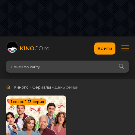
KINO
GO
.ro
Войти
Киного
»
Сериалы
» День семьи
1 сезон 1-13 серия