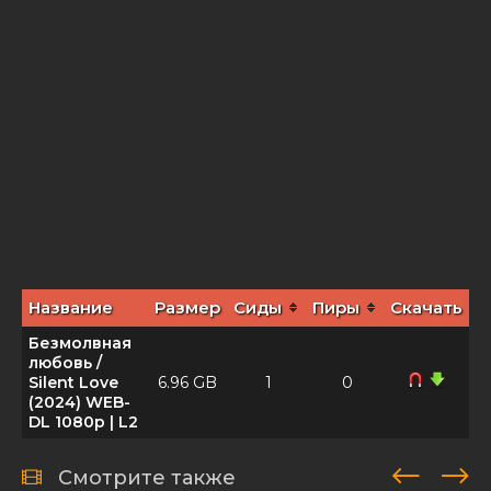
Название
Размер
Сиды
Пиры
Скачать
Безмолвная
любовь /
Silent Love
6.96 GB
1
0
(2024) WEB-
DL 1080p | L2
Смотрите также