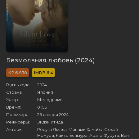
Безмолвная любовь (2024)
6.938
6.4
Год выхода:
2024
Страна:
Япония
Жанр:
Мелодрамы
Время:
01:56
Премьера:
26 января 2024
Режисеры:
Эидзи Утида
Актеры:
Рёсукэ Ямада, Минами Хамабэ, Сюхэй
Номура, Каито Ёсимура, Арата Фурута, Ван