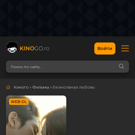
KINO
GO
.ro
Войти
Киного
»
Фильмы
» Безмолвная любовь
WEB-DL