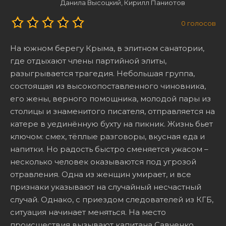
Данила Высоцкий, Кирилл Паниотов
0
голосов
На южном берегу Крыма, в элитном санатории,
где отдыхают члены партийной элиты,
разыгрывается трагедия. Небольшая группа,
состоящая из высокопоставленного чиновника,
его жены, верного помощника, молодой пары из
столицы и знаменитого писателя, отправляется на
катере в уединённую бухту на пикник. Жизнь бьет
ключом: смех, тёплые разговоры, вкусная еда и
напитки. Но радость быстро сменяется ужасом –
несколько человек оказываются под угрозой
отравления. Одна из женщин умирает, и все
признаки указывают на случайный несчастный
случай. Однако, с приездом следователей из КГБ,
ситуация начинает меняться. На место
происшествия вызывают капитана Савченко,