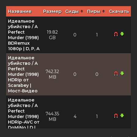
Название
Размер
Сиды
Пиры
Скачать
Идеальное
убийство / A
Perfect
19.82
0
1
Murder (1998)
GB
BDRemux
1080p | D, P, A
Идеальное
убийство / A
Perfect
742.32
Murder (1998)
0
0
MB
HDRip от
Scarabey |
Мост-Видео
Идеальное
убийство / A
Perfect
744.35
Murder (1998)
4
1
MB
HDRip-AVC от
DoMiNo | D |
Мост Видео