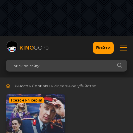
KINO
GO
.ro
Войти
Киного
»
Сериалы
» Идеальное убийство
1 сезон 1-4 серия