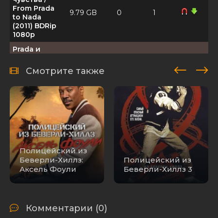
From Prada
9.79 GB
0
1
to Nada
(2011) BDRip
1080p
Prada и
чувства /
From Prada
Смотрите также
2.18 GB
0
1
to Nada
(2011) BDRip
от HQCLUB
Prada и
чувства /
From Prada
to Nada
4.37 GB
0
1
(2011) DVD5 |
Полицейский из
Лицензия |
Беверли-Хиллз:
Полицейский из
сжатый
Аксель Фоули
Беверли-Хиллз 3
Prada и
чувства /
From Prada
701.16
0
1
to Nada
MB
Комментарии (0)
(2011) HDRip |