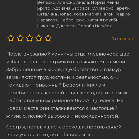
Веласко, Алексис Айала, Норма Рейна
Брито, Адриана Барраса, Оливерио Гарели,
Каталина Лопес, Хосе Мария Негри, Марио
Сарагоса, Пабло Крус, Эйприл Боулби,
Николас Д’Агосто, Begoña Narváez
0
голосов
После внезапной кончины отца-миллионера две
избалованные сестрички оказываются на мели.
Заброшенные в мире, где богатство и гламур
заменяются трудностями и реальностью, они
покидают привычный Беверли-Хиллз и
перебираются к своей тетушке в один из самых
неблагополучных районов Лос-Анджелеса. На
новом месте они сталкиваются с настоящей
жизнью, полной вызовов и неожиданностей.
Сестры, привыкшие к роскоши, против своей
воли учатся находить общий язык с