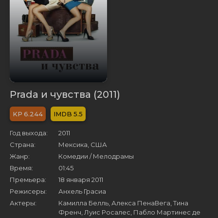
Prada и чувства (2011)
6.244
5.5
Год выхода:
2011
Страна:
Мексика, США
Жанр:
Комедии / Мелодрамы
Время:
01:45
Премьера:
18 января 2011
Режисеры:
Анхель Грасиа
Актеры:
Камилла Белль, Алекса ПенаВега, Тина
Френч, Луис Росалес, Пабло Мартинес де