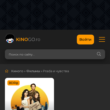
KINO
GO
.ro
Войти
Киного
»
Фильмы
» Prada и чувства
BDRip