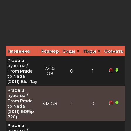
Название
Размер
Сиды
Пиры
Скачать
Prada и
чувства /
22.05
From Prada
0
1
GB
to Nada
(2011) Blu-Ray
Prada и
чувства /
From Prada
5.13 GB
1
0
to Nada
(2011) BDRip
720p
Prada и
чувства /