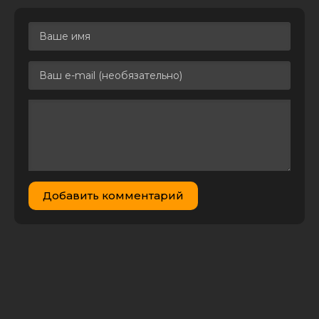
Лицензия
Prada и
чувства /
From Prada
2.85 GB
0
0
to Nada
(2011) BDRip-
AVC от FireBit
Prada и
чувства /
From Prada
1.46 GB
2
0
to Nada
(2011) HDRip |
Лицензия
Prada и
Добавить комментарий
чувства /
From Prada
4.45 GB
1
0
to Nada
(2011) BDRip
[H.264/720p]