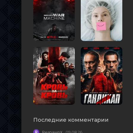
Последние комментарии
R
RespawnX
09.08.26