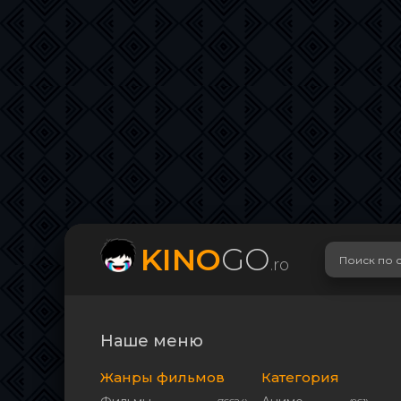
KINO
GO
.ro
Наше меню
Жанры фильмов
Категория