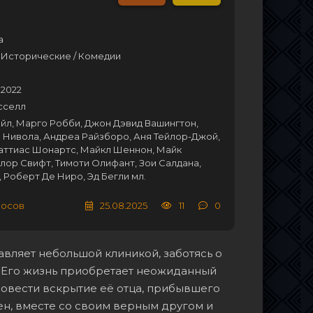
а
 Исторические / Комедии
 2022
сселл
йл, Марго Робби, Джон Дэвид Вашингтон,
 Нивола, Андреа Райзборо, Аня Тейлор-Джой,
Маттиас Шонартс, Майкл Шеннон, Майк
лор Свифт, Тимоти Олифант, Зои Салдана,
 Роберт Де Ниро, Эд Бегли мл.
лосов
25.08.2025
11
0
вляет небольшой клиникой, заботясь о
м. Его жизнь приобретает неожиданный
ровести вскрытие её отца, прибывшего
ен, вместе со своим верным другом и