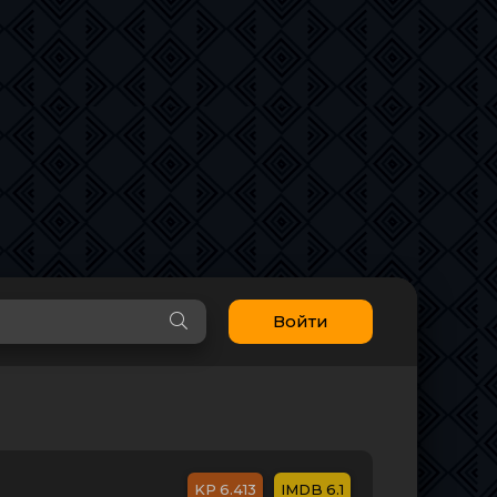
Войти
6.413
6.1