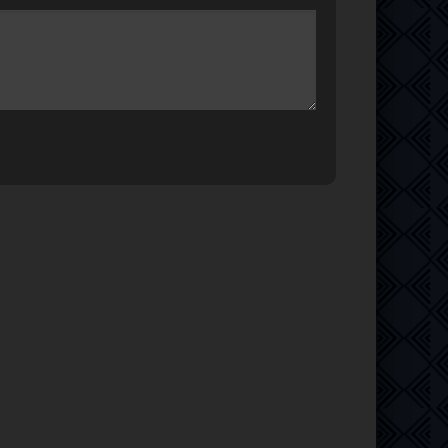
10+ |
24.18
1
0
GB
1.46 GB
1
0
y | A
4.80 GB
1
0
2024)
2.04 GB
2
0
8)
3.07 GB
1
0
8)
9.05 GB
1
0
16.1 GB
4
0
0p]
54.4 GB
1
0
4.64 GB
1
0
7.36 GB
3
1
]
24.7 GB
1
0