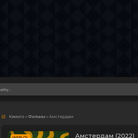
Киного
»
Фильмы
» Амстердам
Амстердам (2022)
WEB-DL