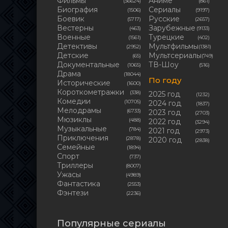
Фильмы
Аниме
(36624)
(861)
Биография
Сериалы
(1506)
(9197)
Боевик
Русские
(5717)
(2657)
Вестерны
Зарубежные
(463)
(9133)
Военные
Турецкие
(1561)
(402)
Детективы
Мультфильмы
(2952)
(1381)
Детские
Мультсериалы
(65)
(749)
Документальные
ТВ-Шоу
(1065)
(516)
Драма
(18044)
По году
Исторические
(1600)
Короткометражки
(338)
2025 год
(1232)
Комедии
(10705)
2024 год
(1837)
Мелодрамы
(6733)
2023 год
(2703)
Мюзиклы
(488)
2022 год
(3294)
Музыкальные
(784)
2021 год
(2973)
Приключения
(2878)
2020 год
(2838)
Семейные
(1894)
Cпорт
(737)
Триллеры
(8007)
Ужасы
(4989)
Фантастика
(2553)
Фэнтези
(2236)
Популярные сериалы