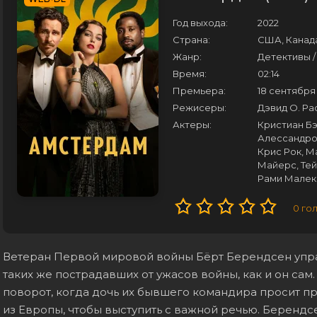
Год выхода:
2022
Страна:
США, Канад
Жанр:
Детективы /
Время:
02:14
Премьера:
18 сентября
Режисеры:
Дэвид О. Ра
Актеры:
Кристиан Бэ
Алессандро
Крис Рок, 
Майерс, Тей
Рами Малек,
0
го
Ветеран Первой мировой войны Бёрт Берендсен упра
таких же пострадавших от ужасов войны, как и он са
поворот, когда дочь их бывшего командира просит п
из Европы, чтобы выступить с важной речью. Берендс