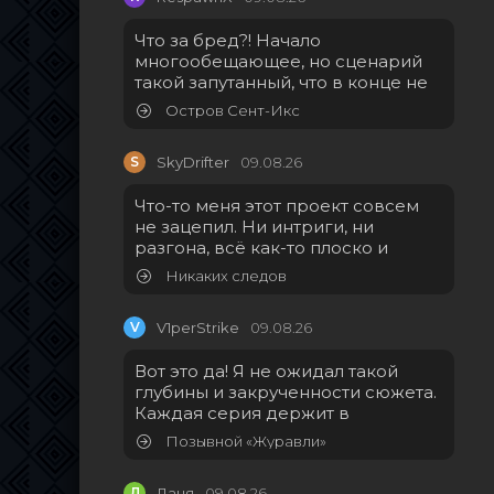
Что за бред?! Начало
многообещающее, но сценарий
такой запутанный, что в конце не
Остров Сент-Икс
S
SkyDrifter
09.08.26
Что-то меня этот проект совсем
не зацепил. Ни интриги, ни
разгона, всё как-то плоско и
Никаких следов
V
V1perStrike
09.08.26
Вот это да! Я не ожидал такой
глубины и закрученности сюжета.
Каждая серия держит в
Позывной «Журавли»
Д
Даня
09.08.26