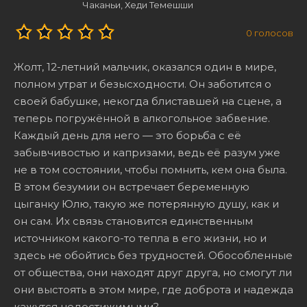
Чаканьи, Хеди Темешши
0
голосов
Жолт, 12-летний мальчик, оказался один в мире,
полном утрат и безысходности. Он заботится о
своей бабушке, некогда блиставшей на сцене, а
теперь погружённой в алкогольное забвение.
Каждый день для него — это борьба с её
забывчивостью и капризами, ведь её разум уже
не в том состоянии, чтобы помнить, кем она была.
В этом безумии он встречает беременную
цыганку Юлю, такую же потерянную душу, как и
он сам. Их связь становится единственным
источником какого-то тепла в его жизни, но и
здесь не обойтись без трудностей. Обособленные
от общества, они находят друг друга, но смогут ли
они выстоять в этом мире, где доброта и надежда
кажутся недостижимыми?