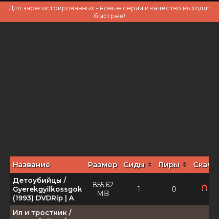
Для зарегистрированных - новые серии и качество выходят
быстрее!
Название
Размер
Сиды
Пиры
Скача
Детоубийцы /
855.62
Gyerekgyilkossgok
1
0
MB
(1993) DVDRip | A
Ил и тростник /