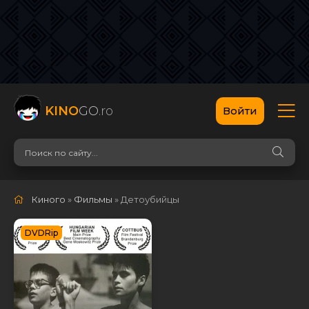
KINO
GO
.ro
Войти
Киного
»
Фильмы
» Детоубийцы
DVDRip