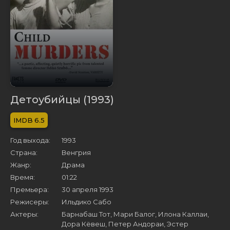
Детоубийцы (1993)
6.5
Год выхода:
1993
Страна:
Венгрия
Жанр:
Драма
Время:
01:22
Премьера:
30 апреля 1993
Режисеры:
Ильдико Сабо
Актеры:
Барнабаш Тот, Мари Балог, Илона Каллаи,
Дора Кёвеш, Петер Андораи, Эстер