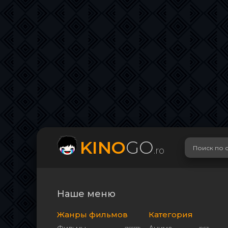
KINO
GO
.ro
Наше меню
Жанры фильмов
Категория