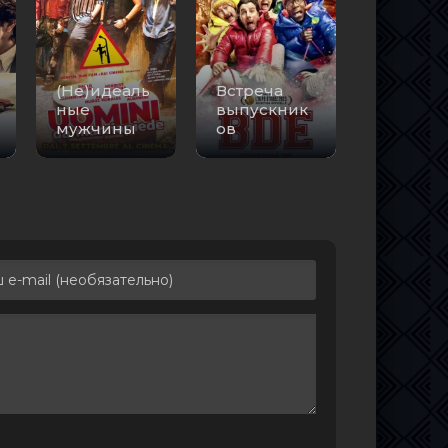
(Не)идеаль
Встреча
ные
выпускник
мужчины
ов