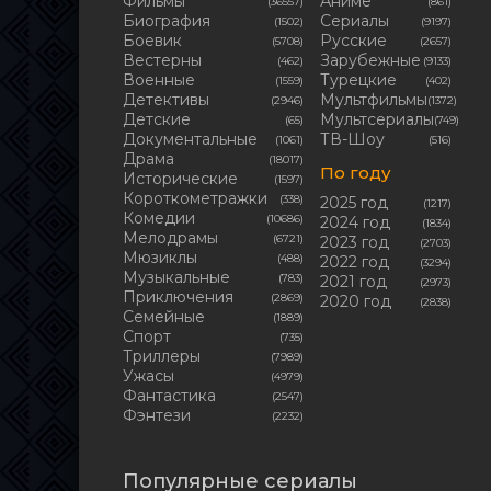
Фильмы
Аниме
(36557)
(861)
Биография
Сериалы
(1502)
(9197)
Боевик
Русские
(5708)
(2657)
Вестерны
Зарубежные
(462)
(9133)
Военные
Турецкие
(1559)
(402)
Детективы
Мультфильмы
(2946)
(1372)
Детские
Мультсериалы
(65)
(749)
Документальные
ТВ-Шоу
(1061)
(516)
Драма
(18017)
По году
Исторические
(1597)
Короткометражки
(338)
2025 год
(1217)
Комедии
(10686)
2024 год
(1834)
Мелодрамы
(6721)
2023 год
(2703)
Мюзиклы
(488)
2022 год
(3294)
Музыкальные
(783)
2021 год
(2973)
Приключения
(2869)
2020 год
(2838)
Семейные
(1889)
Cпорт
(735)
Триллеры
(7989)
Ужасы
(4979)
Фантастика
(2547)
Фэнтези
(2232)
Популярные сериалы