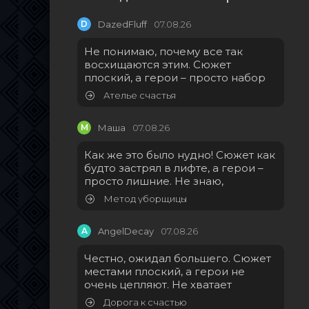
D
DazedFluff
07.08.26
Не понимаю, почему все так
восхищаются этим. Сюжет
плоский, а герои – просто набор
Ателье счастья
М
Маша
07.08.26
Как же это было нудно! Сюжет как
будто застрял в лифте, а герои –
просто лишние. Не знаю,
Метод уборщицы
A
AngelDecay
07.08.26
Честно, ожидал большего. Сюжет
местами плоский, а герои не
очень цепляют. Не хватает
Дорога к счастью