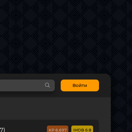
Войти
7)
6.697
6.8