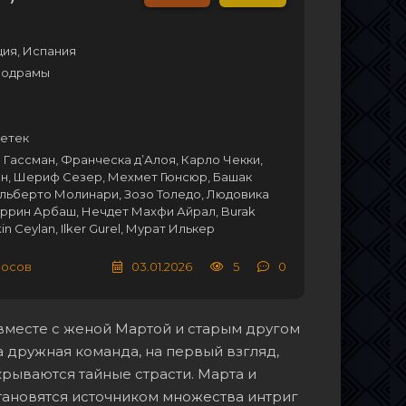
ция, Испания
лодрамы
етек
Гассман, Франческа д’Алоя, Карло Чекки,
юн, Шериф Сезер, Мехмет Гюнсюр, Башак
льберто Молинари, Зозо Толедо, Людовика
ррин Арбаш, Нечдет Махфи Айрал, Burak
kin Ceylan, Ilker Gurel, Мурат Илькер
лосов
03.01.2026
5
0
вместе с женой Мартой и старым другом
та дружная команда, на первый взгляд,
рываются тайные страсти. Марта и
становятся источником множества интриг