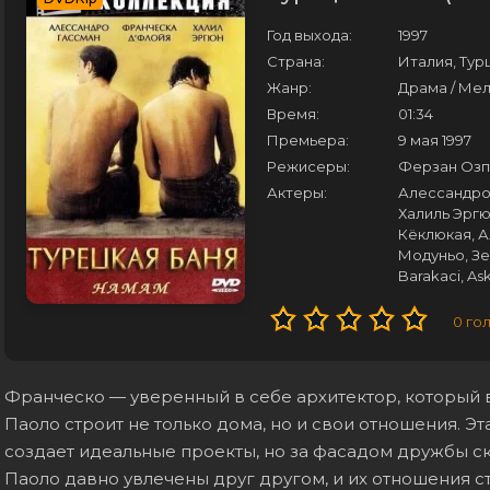
Год выхода:
1997
Страна:
Италия, Тур
Жанр:
Драма / Ме
Время:
01:34
Премьера:
9 мая 1997
Режисеры:
Ферзан Озп
Актеры:
Алессандро 
Халиль Эрг
Кёклюкая, А
Модуньо, Зе
Barakaci, As
0
го
Франческо — уверенный в себе архитектор, который 
Паоло строит не только дома, но и свои отношения. Э
создает идеальные проекты, но за фасадом дружбы ск
Паоло давно увлечены друг другом, и их отношения 