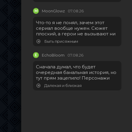
M
MoonGlowz
07.08.26
Что-то я не понял, зачем этот
сериал вообще нужен. Сюжет
плоский, а герои не вызывают ни
Быть присяжным
E
EchoBloom
07.08.26
Сначала думал, что будет
очередная банальная история, но
тут прям зацепило! Персонажи
Далекая и близкая