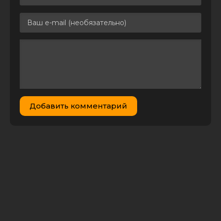
Дети
шпионов:
Армагеддон /
Spy Kids:
Armageddon
5.11 GB
0
1
(2023) WEB-
DLRip 1080p
от DoMiNo &
селезень | P |
TVShows
Дети
Добавить комментарий
шпионов:
Армагеддон /
Spy Kids:
Armageddon
1.46 GB
2
1
(2023) WEB-
DLRip от
MegaPeer |
TVShows
Дети
шпионов:
Армагеддон /
Spy Kids:
Armageddon
742.58