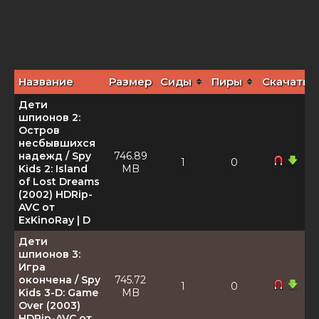
Название
Размер
Сиды
Пиры
Скачать
Дети
шпионов 2:
Остров
несбывшихся
надежд / Spy
746.89
1
0
Kids 2: Island
MB
of Lost Dreams
(2002) HDRip-
AVC от
ExKinoRay | D
Дети
шпионов 3:
Игра
окончена / Spy
745.72
1
0
Kids 3-D: Game
MB
Over (2003)
HDRip-AVC от