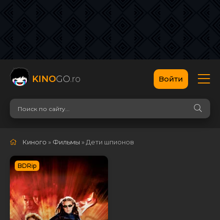
KINO
GO
.ro
Войти
Киного
»
Фильмы
» Дети шпионов
BDRip