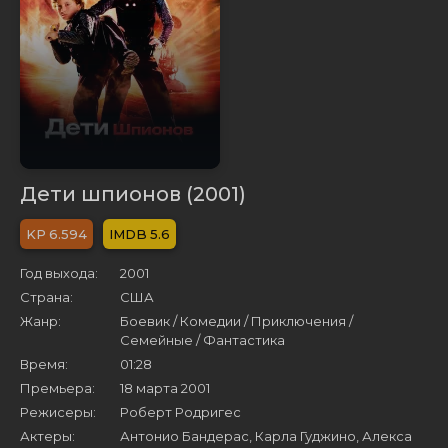
Дети шпионов (2001)
6.594
5.6
Год выхода:
2001
Страна:
США
Жанр:
Боевик / Комедии / Приключения /
Семейные / Фантастика
Время:
01:28
Премьера:
18 марта 2001
Режисеры:
Роберт Родригес
Актеры:
Антонио Бандерас, Карла Гуджино, Алекса