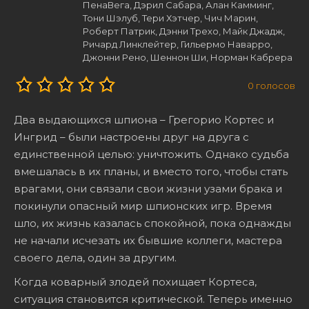
ПенаВега, Дэрил Сабара, Алан Камминг,
Тони Шэлуб, Тери Хэтчер, Чич Марин,
Роберт Патрик, Дэнни Трехо, Майк Джадж,
Ричард Линклейтер, Гильермо Наварро,
Джонни Рено, Шеннон Ши, Норман Кабрера
0
голосов
Два выдающихся шпиона – Грегорио Кортес и
Ингрид – были настроены друг на друга с
единственной целью: уничтожить. Однако судьба
вмешалась в их планы, и вместо того, чтобы стать
врагами, они связали свои жизни узами брака и
покинули опасный мир шпионских игр. Время
шло, их жизнь казалась спокойной, пока однажды
не начали исчезать их бывшие коллеги, мастера
своего дела, один за другим.
Когда коварный злодей похищает Кортеса,
ситуация становится критической. Теперь именно