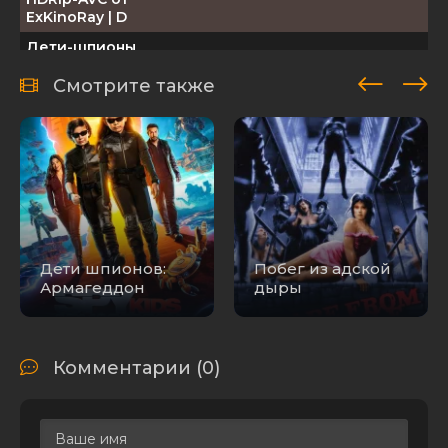
ExKinoRay | D
Дети-шпионы
746.70
(2025) WEB-
2
0
MB
DLRip
Смотрите также
Дети-шпионы
(2025) WEB-
1.37 GB
7
0
DLRip от
MegaPeer
Дети-шпионы
(2025) WEB-DL
3.15 GB
2
0
1080p
Дети
Дети шпионов:
Побег из адской
шпионов:
Армагеддон
дыры
Квадрология /
Spy Kids:
Quadrilogy
26.91 GB
0
0
(2001-2011)
Комментарии (0)
BDRip-HEVC
1080p от RIPS
CLUB | D, P, P2,
A