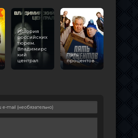
История
российских
тюрем.
Владимирс
кий
Пять
централ
процентов