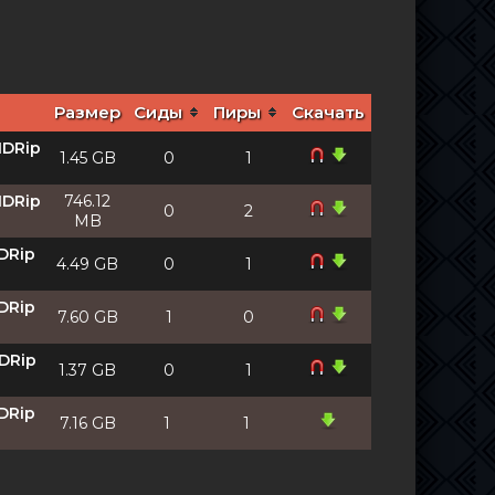
Размер
Сиды
Пиры
Скачать
HDRip
1.45 GB
0
1
HDRip
746.12
0
2
MB
BDRip
4.49 GB
0
1
BDRip
7.60 GB
1
0
HDRip
1.37 GB
0
1
BDRip
7.16 GB
1
1