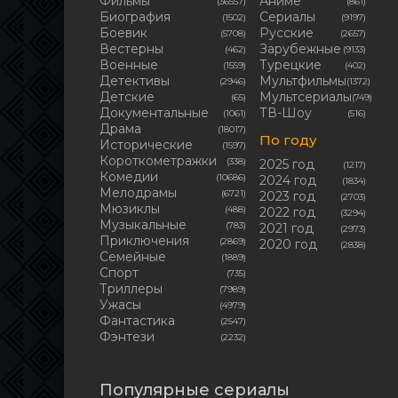
Фильмы
Аниме
(36557)
(861)
Биография
Сериалы
(1502)
(9197)
Боевик
Русские
(5708)
(2657)
Вестерны
Зарубежные
(462)
(9133)
Военные
Турецкие
(1559)
(402)
Детективы
Мультфильмы
(2946)
(1372)
Детские
Мультсериалы
(65)
(749)
Документальные
ТВ-Шоу
(1061)
(516)
Драма
(18017)
По году
Исторические
(1597)
Короткометражки
(338)
2025 год
(1217)
Комедии
(10686)
2024 год
(1834)
Мелодрамы
(6721)
2023 год
(2703)
Мюзиклы
(488)
2022 год
(3294)
Музыкальные
(783)
2021 год
(2973)
Приключения
(2869)
2020 год
(2838)
Семейные
(1889)
Cпорт
(735)
Триллеры
(7989)
Ужасы
(4979)
Фантастика
(2547)
Фэнтези
(2232)
Популярные сериалы