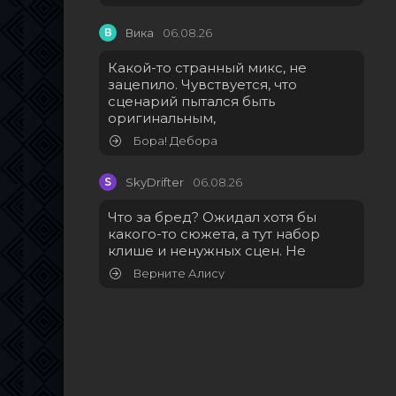
В
Вика
06.08.26
Какой-то странный микс, не
зацепило. Чувствуется, что
сценарий пытался быть
оригинальным,
Бора! Дебора
S
SkyDrifter
06.08.26
Что за бред? Ожидал хотя бы
какого-то сюжета, а тут набор
клише и ненужных сцен. Не
Верните Алису