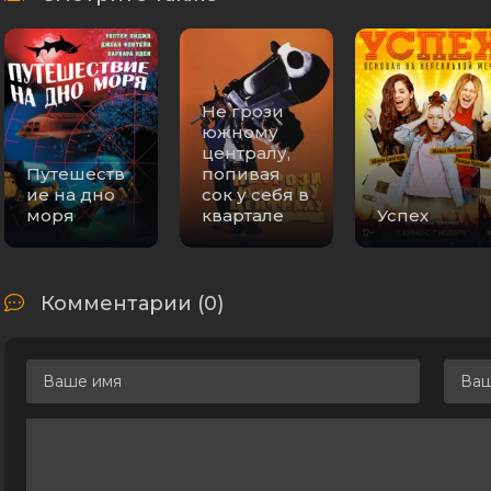
Не грози
южному
централу,
Путешеств
попивая
ие на дно
сок у себя в
моря
квартале
Успех
Комментарии (0)