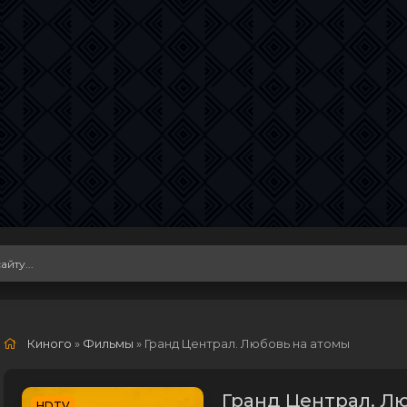
Киного
»
Фильмы
» Гранд Централ. Любовь на атомы
Гранд Централ. Л
HDTV