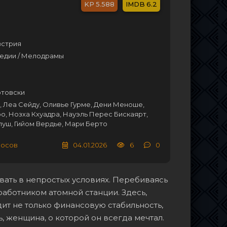
5.588
6.2
встрия
медии / Мелодрамы
отовски
, Леа Сейду, Оливье Гурме, Дени Меноше,
, Нозха Кхуадра, Науэль Перес Бискаярт,
уш, Гийом Вердье, Мари Берто
лосов
04.01.2026
6
0
вать в непростых условиях. Перебиваясь
аботником атомной станции. Здесь,
ит не только финансовую стабильность,
, женщина, о которой он всегда мечтал.