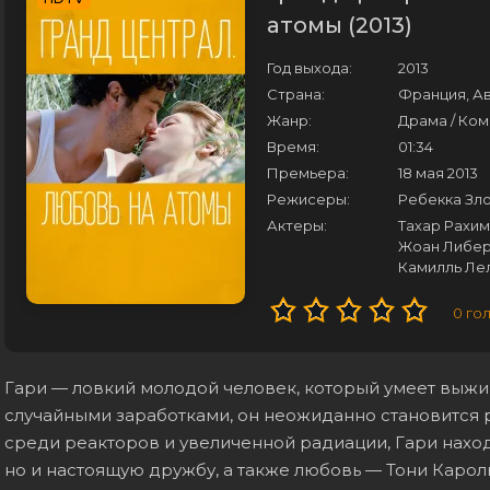
атомы (2013)
Год выхода:
2013
Страна:
Франция, А
Жанр:
Драма / Ко
Время:
01:34
Премьера:
18 мая 2013
Режисеры:
Ребекка Зл
Актеры:
Тахар Рахим
Жоан Либеро
Камилль Лел
0
го
Гари — ловкий молодой человек, который умеет выжи
случайными заработками, он неожиданно становится р
среди реакторов и увеличенной радиации, Гари наход
но и настоящую дружбу, а также любовь — Тони Кароль