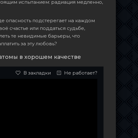
стоящим испытанием: радиация медленно,
де опасность подстерегает на каждом
воё счастье или поддаться судьбе,
леть те невидимые барьеры, что
платить за эту любовь?
 атомы в хорошем качестве
В закладки
Не работает?