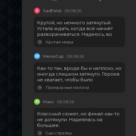
S
SadPetal
06.08.26
Крутой, но немного затянутый.
Устала ждать, когда всё начнёт
разворачиваться. Надеюсь, во
Крутые меры
M
MeowCup
06.08.26
Как-то так, вроде бы и неплохо, но
иногда слишком затянуто. Героев
не хватает, чтобы было
Прекрасные мелочи
М
Макс
06.08.26
Классный сюжет, но финал как-то
не дотянули. Надеялась на
большее.
Сын стрелка