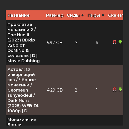
Название
Размер
Сиды
Пиры
Скачать
Проклятие
монахини 2 /
The Nun II
(2023) BDRip
5.97 GB
7
6
720p от
DoMiNo &
селезень | D |
Movie Dubbing
Астрал: 13
инкарнаций
зла / Чёрные
монахини /
Geomeun
4.29 GB
2
1
sunyeodeul /
Dark Nuns
(2025) WEB-DL
1080p | D
Монахиня из
Борли.