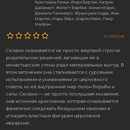
Кристиана Ленье, Йори Бертен, Катрин
Дайамант, Жилетт Барбье, Анник Морис,
Даниэль Пальмеро, Франсуаза Годде, Жан
Мартен, Марк Эйро, Шарль Мийо, Пьер
Мейран
0
голосов
Сюзанн оказывается не просто жертвой строгих
родительских решений, загнавших её в
монастырские стены ради материальных выгод. В
этом заточении она сталкивается с суровыми
испытаниями и унижениями от церковного
совета, но её внутренний мир полон борьбы и
силы. Сюзанн — не просто послушная монахиня,
она истинная христианка, которая отказывается
фанатично следовать бездушным канонам и
угождать властным фигурам церковной
иерархии.