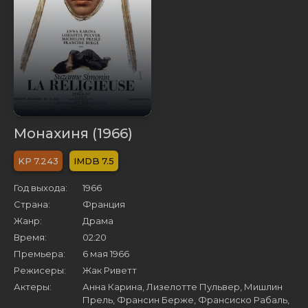
Монахиня (1966)
7.243
7.5
Год выхода:
1966
Страна:
Франция
Жанр:
Драма
Время:
02:20
Премьера:
6 мая 1966
Режисеры:
Жак Риветт
Актеры:
Анна Карина, Лизелотте Пульвер, Мишлин
Прель, Франсин Берже, Франсиско Рабаль,