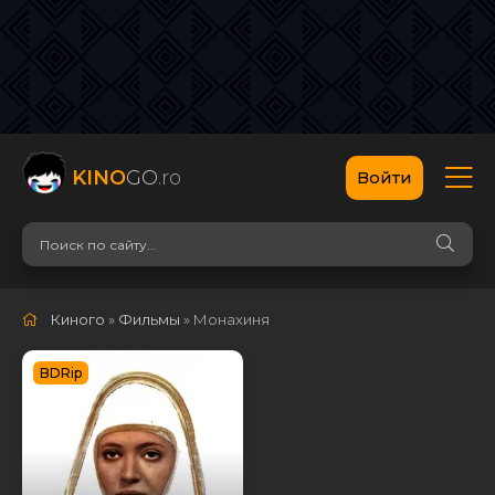
KINO
GO
.ro
Войти
Киного
»
Фильмы
» Монахиня
BDRip