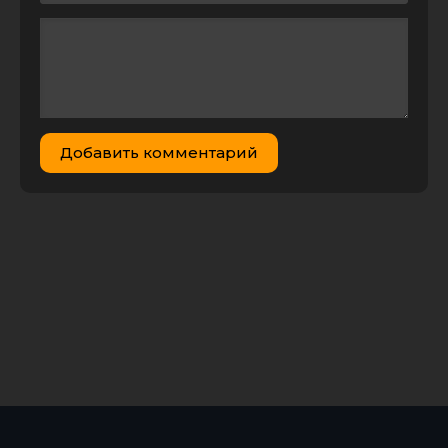
монахини / The
751.87
Nun (2018)
0
5
MB
HDRip-AVC от
DoMiNo | D
Чёрные
монахини /
Geomeun
sunyeodeul /
Добавить комментарий
5.53 GB
3
1
Dark Nuns
(2025) WEB-DL
1080p | L | LE-
Production
Монахиня
Игнатия
(Пузик) -
Святитель
Игнатий –
9.33 MB
1
0
Богоносец
Российский
(2003) PDF, FB2,
EPUB, MOBI,
TXT, RTF, FB3
Монахини из