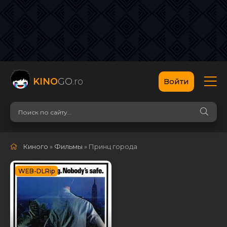
KINO
GO
.ro
Войти
Киного
»
Фильмы
» Принц города
WEB-DLRip