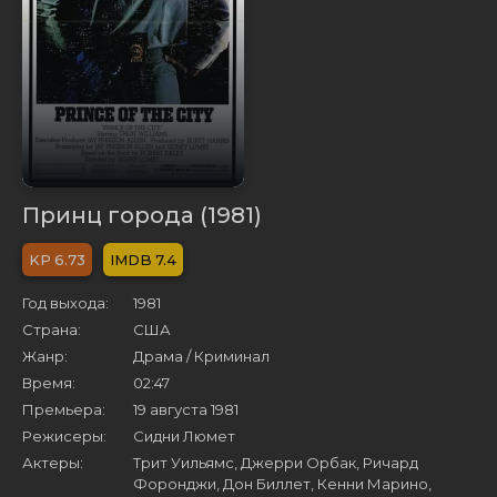
Принц города (1981)
6.73
7.4
Год выхода:
1981
Страна:
США
Жанр:
Драма / Криминал
Время:
02:47
Премьера:
19 августа 1981
Режисеры:
Сидни Люмет
Актеры:
Трит Уильямс, Джерри Орбак, Ричард
Форонджи, Дон Биллет, Кенни Марино,