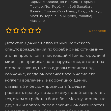
Кармине Кариди, Тони Пейдж, Норман
Паркер, Пол Роублинг, Боб Балабан,
Джеймс Толкан, Стив Инвуд, Линдси Краус,
Мэттью Лоранс, Тони Турко, Рональд
Макконе
0
голосов
Детектив Дэнни Чиелло из нью-йоркского
спецподразделения по борьбе с наркотиками —
это не просто коп, а настоящий «Принц Города». В
мире, где правила часто нарушаются, он стоит на
стороне закона, но его идеалы ставятся под
сомнение, когда он осознаёт, что многие его
коллеги вовлечены в коррупцию. Дэнни,
отважный и бескомпромиссный, решает
раскрыть правду, но за это ему придётся предать
тех, с кем он работал бок о бок. Между верностью
друзьям и долгом перед законом он оказывается