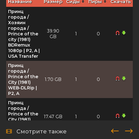
Название
Размер
Сиды
Пиры
Скачать
Принц
города /
Хозяин
города /
39.90
Prince of the
1
0
GB
city (1981)
BDRemux
1080p | P2, A |
USA Transfer
Принц
города /
Prince of the
1.70 GB
1
0
City (1981)
WEB-DLRip |
P2, A
Принц
города /
Prince of the
17.47 GB
1
0
City (1981)
WEB-DL
1080p | P2, A
Смотрите также