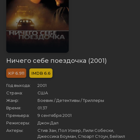
Ничего себе поездочка (2001)
6.911
6.6
Год выхода:
2001
Страна:
США
Жанр:
Боевик / Детективы / Триллеры
Время:
01:37
Премьера:
9 сентября 2001
Режисеры:
Джон Дал
Актеры:
Стив Зан, Пол Уокер, Лили Собески,
Джессика Боуман, Стюарт Стоун, Бейзил