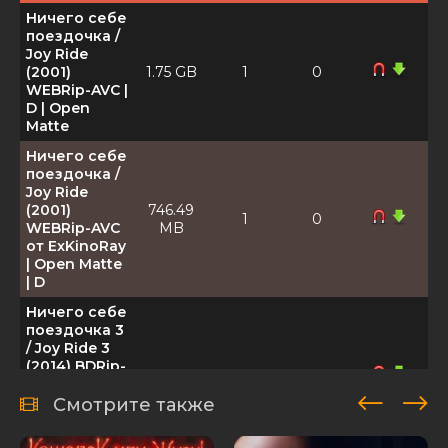
Ничего себе
поездочка /
Joy Ride
(2001)
1.75 GB
1
0
WEBRip-AVC |
D | Open
Matte
Ничего себе
поездочка /
Joy Ride
(2001)
746.49
1
0
WEBRip-AVC
MB
от ExKinoRay
| Open Matte
| D
Ничего себе
поездочка 3
/ Joy Ride 3
(2014) BDRip-
1.97 GB
1
0
AVC от
ExKinoRay |
Смотрите также
Unrated | P,
L1