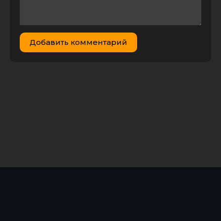
/ Joy Ride 3
5.66 GB
0
1
(2014) BDRip
720p | P
Ничего себе
Добавить комментарий
поездочка /
Joy Ride
(2001) BDRip
3.96 GB
0
1
720p от
MediaClub |
D, P
Ничего себе
поездочка /
Joy Ride
28.93
0
1
(2001)
GB
BDRemux
1080p | D, P
Ничего себе
поездочка /
Joy Ride
(2001)
1.45 GB
0
1
WEBRip от
Scarabey |
Open Matte |