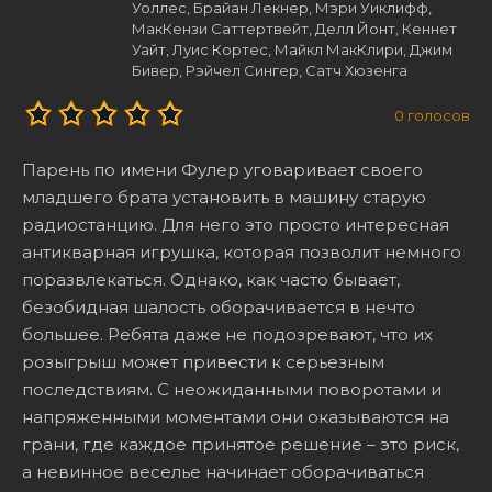
Уоллес, Брайан Лекнер, Мэри Уиклифф,
МакКензи Саттертвейт, Делл Йонт, Кеннет
Уайт, Луис Кортес, Майкл МакКлири, Джим
Бивер, Рэйчел Сингер, Сатч Хюзенга
0
голосов
Парень по имени Фулер уговаривает своего
младшего брата установить в машину старую
радиостанцию. Для него это просто интересная
антикварная игрушка, которая позволит немного
поразвлекаться. Однако, как часто бывает,
безобидная шалость оборачивается в нечто
большее. Ребята даже не подозревают, что их
розыгрыш может привести к серьезным
последствиям. С неожиданными поворотами и
напряженными моментами они оказываются на
грани, где каждое принятое решение – это риск,
а невинное веселье начинает оборачиваться