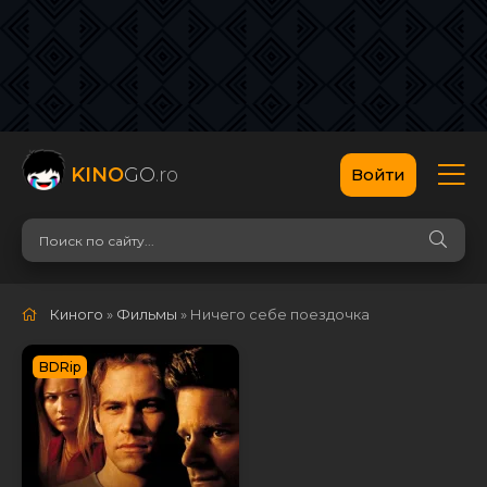
KINO
GO
.ro
Войти
Киного
»
Фильмы
» Ничего себе поездочка
BDRip