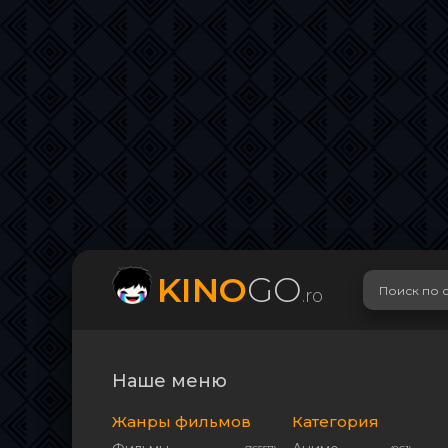
KINO
GO
.ro
Наше меню
Жанры фильмов
Категория