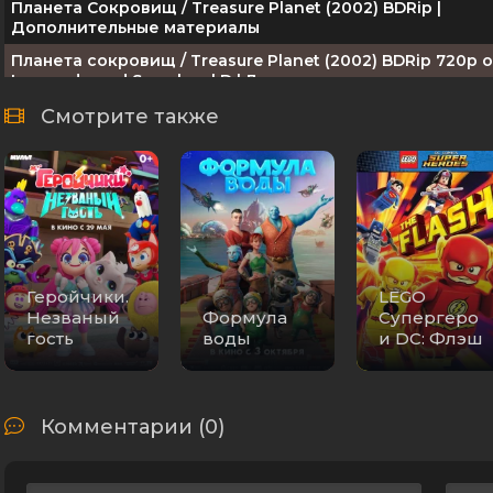
Планета Сокровищ / Treasure Planet (2002) BDRip |
Дополнительные материалы
Планета сокровищ / Treasure Planet (2002) BDRip 720p о
Leonardo and Scarabey | D | Лицензия
Планета сокровищ / Treasure Planet (2002) HDRip-AVC о
Смотрите также
New-Team
Планета сокровищ / Treasure Planet (2002) HDRip от Ne
Team
OST - Планета сокровищ / Treasure Planet [James Newto
Howard] (2002) MP3
Планета сокровищ / Treasure Planet (2002) BDRip-AVC | 
Геройчики.
LEGO
Планета сокровищ: Битва при Проционе / Treasure Plane
Незваный
Формула
Супергеро
Battle at Procyon (2002) PC от MassTorr
гость
воды
и DC: Флэш
Планета Сокровищ / Treasure Planet (2002) BDRip 1080p
D'iamond
Планета сокровищ / Treasure Planet (2002) BDRip от HQ
Комментарии (0)
Планета сокровищ / Treasure Planet (2002) DVDRip