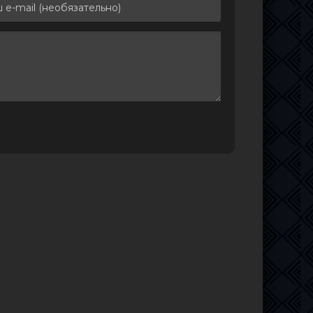
от
4.36 GB
1
0
т
1.46 GB
1
0
1.37 GB
1
0
080p]
3.65 GB
7
0
14.5 GB
1
0
3.98 GB
6
0
e
3.07 GB
1
0
ip
et
2.34 GB
2
0