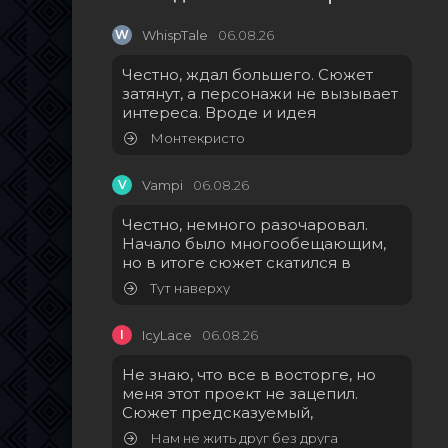
W
WhispTale
06.08.26
Честно, ждал большего. Сюжет
затянут, а персонажи не вызывает
интереса. Вроде и идея
Монтекристо
V
Vampi
06.08.26
Честно, немного разочаровал.
Начало было многообещающим,
но в итоге сюжет скатился в
Тут наверху
I
IcyLace
06.08.26
Не знаю, что все в восторге, но
меня этот проект не зацепил.
Сюжет предсказуемый,
Нам не жить друг без друга