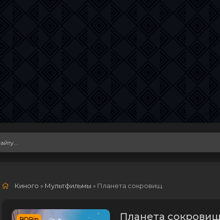
Киного
»
Мультфильмы
» Планета сокровищ
Планета сокровищ 
BDRip