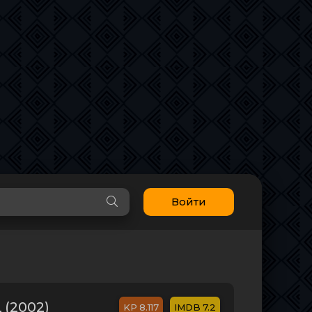
Войти
(2002)
8.117
7.2