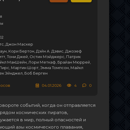
я
мы
02
тс, Джон Маскер
аун, Кори Бертон, Дэйн А. Дэвис, Джозеф
тт, Тони Джей, Остин Мэйджерс, Патрик
айкл МакШейн, Лори Меткаф, Брайан Мюррей,
Пирс, Мартин Шорт, Эмма Томпсон, Майкл
ек Эйнджел, Боб Берген
лосов
04.01.2026
4
0
вороте событий, когда он отправляется
трядом космических пиратов,
жается в мир, полный опасностей и
ающий азы космического плавания,