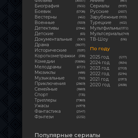
Фильмы
Аниме
(36557)
(861)
Биография
Сериалы
(1502)
(9197)
Боевик
Русские
(5708)
(2657)
Вестерны
Зарубежные
(462)
(9133)
Военные
Турецкие
(1559)
(402)
Детективы
Мультфильмы
(2946)
(1372)
Детские
Мультсериалы
(65)
(749)
Документальные
ТВ-Шоу
(1061)
(516)
Драма
(18017)
По году
Исторические
(1597)
Короткометражки
(338)
2025 год
(1217)
Комедии
(10686)
2024 год
(1834)
Мелодрамы
(6721)
2023 год
(2703)
Мюзиклы
(488)
2022 год
(3294)
Музыкальные
(783)
2021 год
(2973)
Приключения
(2869)
2020 год
(2838)
Семейные
(1889)
Cпорт
(735)
Триллеры
(7989)
Ужасы
(4979)
Фантастика
(2547)
Фэнтези
(2232)
Популярные сериалы