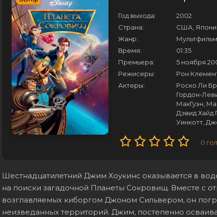
Год выхода:
2002
Страна:
США, Япони
Жанр:
Мультфиль
Время:
01:35
Премьера:
5 ноября 20
Режисеры:
Рон Клемен
Актеры:
Роско Ли Бр
Гордон-Леви
МакГуэн, М
Дэвид Хайд 
Уинкотт, Дж
0
го
Шестнадцатилетний Джим Хоукинс оказывается в водо
на поиски загадочной Планеты Сокровищ. Вместе с о
возглавляемых киборгом Джоном Сильвером, он погру
неизведанных территорий. Джим, постепенно осваив