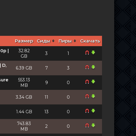
Размер
Сиды
Пиры
Скачать
0p |
32.82
3
1
GB
 D,
6.39 GB
7
3
sure
553.13
9
0
MB
3.34 GB
11
0
1.44 GB
13
0
743.83
2
0
MB