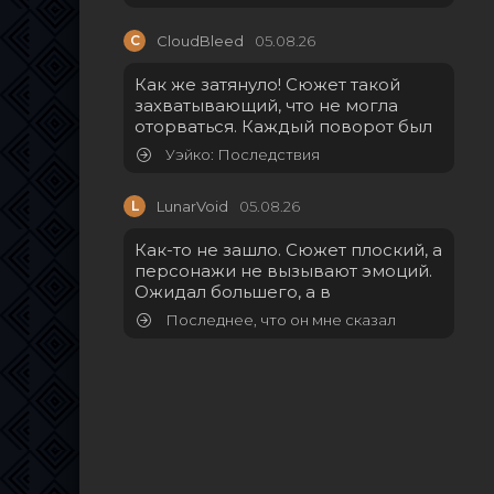
C
CloudBleed
05.08.26
Как же затянуло! Сюжет такой
захватывающий, что не могла
оторваться. Каждый поворот был
Уэйко: Последствия
L
LunarVoid
05.08.26
Как-то не зашло. Сюжет плоский, а
персонажи не вызывают эмоций.
Ожидал большего, а в
Последнее, что он мне сказал