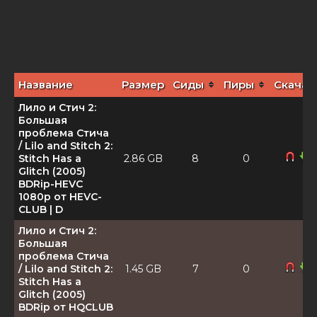
Название
Размер
Сиды
Пиры
Скачат
Лило и Стич 2:
Большая
проблема Стича
/ Lilo and Stitch 2:
Stitch Has a
2.86 GB
8
0
Glitch (2005)
BDRip-HEVC
1080p от HEVC-
CLUB | D
Лило и Стич 2:
Большая
проблема Стича
/ Lilo and Stitch 2:
1.45 GB
7
0
Stitch Has a
Glitch (2005)
BDRip от HQCLUB