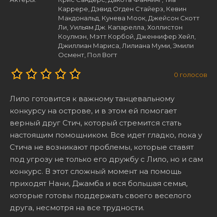
Каррере, Дэвид Огден Стайерз, Кевин
Макдональд, Кунева Моок, Джейсон Скотт
Ли, Уильям Дж. Капарелла, Холлистон
Коулмэн, Мэтт Корбой, Дженнифер Хейл,
Джиллиан Мариса, Лилиана Муми, Эмили
Осмент, Пол Вогт
0
голосов
Лило готовится к важному танцевальному
конкурсу на острове, и в этом ей помогает
верный друг Стич, который стремится стать
настоящим помощником. Все идет гладко, пока у
Стича не возникают проблемы, которые ставят
под угрозу не только его дружбу с Лило, но и сам
конкурс. В этот сложный момент на помощь
приходят Нани, Джамба и вся большая семья,
которые готовы поддержать своего веселого
друга, несмотря на все трудности.