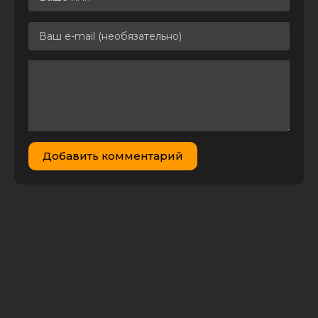
Большая
проблема Стича
/ Lilo & Stitch 2:
Stitch Has a
Glitch (2005)
WEB-DLRip
9.92 GB
4
1
[H.265/2160p]
[Локализованная
версия] [4K, SDR,
10-bit]
[handmade
Upscale AI]
Добавить комментарий
Лило и Стич 2:
Большая
проблема Стича
/ Lilo and Stitch 2:
Stitch Has a
2.86 GB
4
0
Glitch (2005)
BDRip
[H.265/1080p-LQ]
[10-bit]