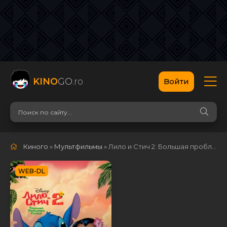
KINO
GO
.ro
Войти
Киного
»
Мультфильмы
» Лило и Стич 2: Большая проблема Стича
WEB-DL