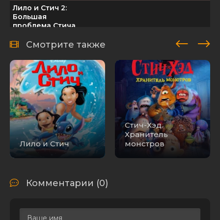
Лило и Стич 2:
Большая
проблема Стича
/ Lilo & Stitch 2:
4.38 GB
7
1
Stitch Has a
Смотрите также
Glitch (2005)
BDRip 1080p от
Freeisland
Лило и Стич 2:
Большая
проблема Стича
/ Lilo & Stitch 2:
15.75 GB
0
3
Stitch Has a
Стич-Хэд.
Glitch (2005) Blu-
Хранитель
Ray Remux 1080p
Лило и Стич
монстров
Лило и Стич 2 :
Большая
проблема Стича
698.90
/ Lilo & Stitch 2:
4
0
Комментарии (0)
MB
Stitch Has a
Glitch (2005)
DVDRip
Лило и Стич 2: