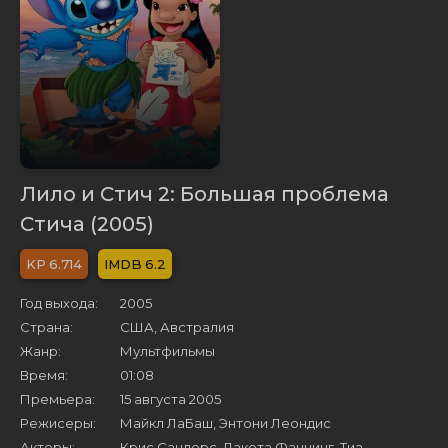
Лило и Стич 2: Большая проблема
Стича (2005)
6.714
6.2
Год выхода:
2005
Страна:
США, Австралия
Жанр:
Мультфильмы
Время:
01:08
Премьера:
15 августа 2005
Режисеры:
Майкл ЛаБаш, Энтони Леондис
Актеры:
Крис Сандерс, Дакота Фаннинг, Тиа