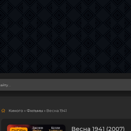
Киного
»
Фильмы
» Весна 1941
Весна 1941 (2007)
DVDRip