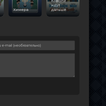
Короли
идут
Химера
дальше