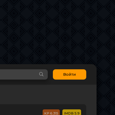
Войти
6.315
5.9