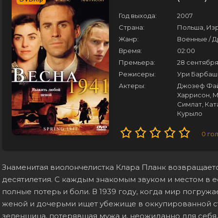
Год выхода:
2007
Страна:
Польша, Из
Жанр:
Военные / 
Время:
02:00
Премьера:
28 сентября
Режисеры:
Ури Барбаш
Актеры:
Джозеф Файн
Харрисон, 
Симлат, Кат
Курыло
0
го
Знаменитая виолончелистка Клара Планк возвращаетс
десятилетия. С каждым знакомым звуком и местом в 
полные потерь и боли. В 1939 году, когда мир погружа
женой и дочерьми ищет убежище в оккупированной стр
зеленщица, потерявшая мужа и, неожиданно для себя