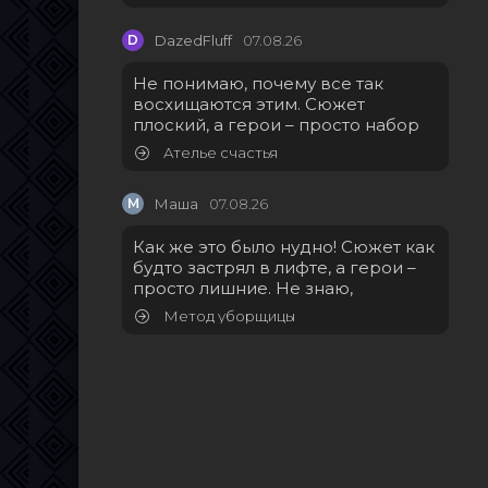
D
DazedFluff
07.08.26
Не понимаю, почему все так
восхищаются этим. Сюжет
плоский, а герои – просто набор
Ателье счастья
М
Маша
07.08.26
Как же это было нудно! Сюжет как
будто застрял в лифте, а герои –
просто лишние. Не знаю,
Метод уборщицы