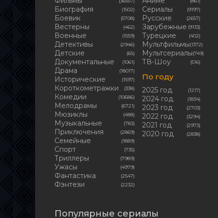
Фильмы
Аниме
(36557)
(861)
Биография
Сериалы
(1502)
(9197)
Боевик
Русские
(5708)
(2657)
Вестерны
Зарубежные
(462)
(9133)
Военные
Турецкие
(1559)
(402)
Детективы
Мультфильмы
(2946)
(1372)
Детские
Мультсериалы
(65)
(749)
Документальные
ТВ-Шоу
(1061)
(516)
Драма
(18017)
По году
Исторические
(1597)
Короткометражки
(338)
2025 год
(1217)
Комедии
(10686)
2024 год
(1834)
Мелодрамы
(6721)
2023 год
(2703)
Мюзиклы
(488)
2022 год
(3294)
Музыкальные
(783)
2021 год
(2973)
Приключения
(2869)
2020 год
(2838)
Семейные
(1889)
Cпорт
(735)
Триллеры
(7989)
Ужасы
(4979)
Фантастика
(2547)
Фэнтези
(2232)
Популярные сериалы