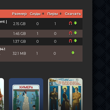
Размер
Сиды
Пиры
Скачать
nt |
2.15 GB
0
1
1.45 GB
1
0
1.37 GB
0
0
941
.
32.1 MB
1
0