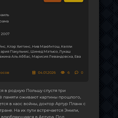
раиль
Драма
 2007
с, Клэр Хиггинс, Нив МакИнтош, Келли
Мария Пакульнис, Шинед Мэтьюз, Лукаш
ажина Аль Аббас, Марисия Левандовска, Ева
лосов
04.01.2026
6
0
я в родную Польшу спустя три
её памяти оживают картины прошлого,
ется в хаос войны, доктор Артур Планк с
ане. На их пути встречается Эмили,
, влюбляющаяся в Артура. Под