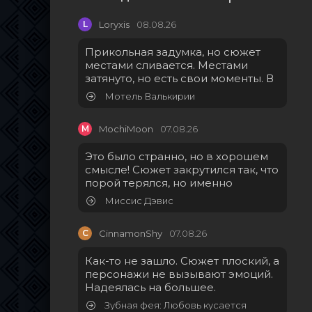
L
Loryxis
08.08.26
Прикольная задумка, но сюжет
местами сливается. Местами
затянуто, но есть свои моменты. В
Мотель Валькирии
M
MochiMoon
07.08.26
Это было странно, но в хорошем
смысле! Сюжет закрутился так, что
порой терялся, но именно
Миссис Дэвис
C
CinnamonShy
07.08.26
Как-то не зашло. Сюжет плоский, а
персонажи не вызывают эмоций.
Надеялась на большее.
Зубная фея: Любовь кусается