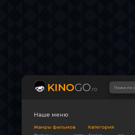
KINO
GO
.ro
Наше меню
Жанры фильмов
Категория