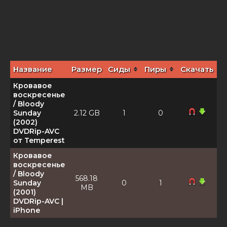
Название
Размер
Сиды
Пиры
Скачать
Кровавое
воскресенье
/ Bloody
Sunday
2.12 GB
1
0
(2002)
DVDRip-AVC
от Temperest
Кровавое
воскресенье
/ Bloody
568.18
Sunday
0
1
MB
(2001)
DVDRip-AVC |
iPhone