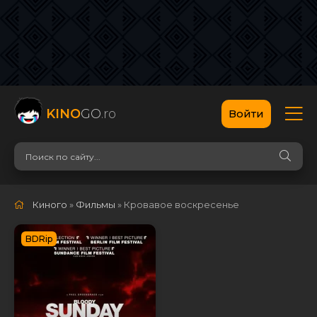
KINO
GO
.ro
Войти
Киного
»
Фильмы
» Кровавое воскресенье
BDRip