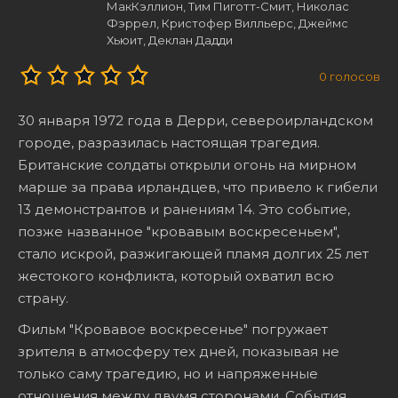
МакКэллион, Тим Пиготт-Смит, Николас
Фэррел, Кристофер Вилльерс, Джеймс
Хьюит, Деклан Дадди
0
голосов
30 января 1972 года в Дерри, североирландском
городе, разразилась настоящая трагедия.
Британские солдаты открыли огонь на мирном
марше за права ирландцев, что привело к гибели
13 демонстрантов и ранениям 14. Это событие,
позже названное "кровавым воскресеньем",
стало искрой, разжигающей пламя долгих 25 лет
жестокого конфликта, который охватил всю
страну.
Фильм "Кровавое воскресенье" погружает
зрителя в атмосферу тех дней, показывая не
только саму трагедию, но и напряженные
отношения между двумя сторонами. События