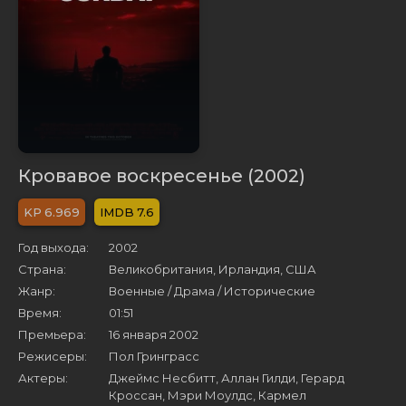
Кровавое воскресенье (2002)
6.969
7.6
Год выхода:
2002
Страна:
Великобритания, Ирландия, США
Жанр:
Военные / Драма / Исторические
Время:
01:51
Премьера:
16 января 2002
Режисеры:
Пол Гринграсс
Актеры:
Джеймс Несбитт, Аллан Гилди, Герард
Кроссан, Мэри Моулдс, Кармел