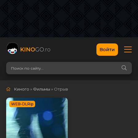
KINO
GO
.ro
Войти
Киного
»
Фильмы
» Отрыв
WEB-DLRip