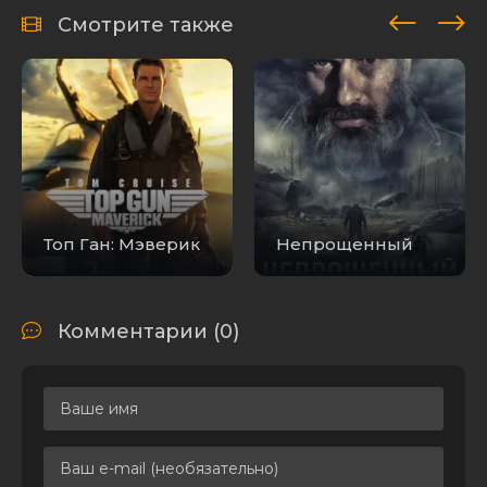
DVDRip-AVC от
ExKinoRay
Смотрите также
Гарольд и
Кумар уходят в
отрыв / Harold &
Kumar Go to
White Castle
2.65 GB
1
1
(2004) BDRip
720p от msltel |
D, P, A |
Расширенная
версия
Топ Ган: Мэверик
Непрощенный
Гарольд и
Кумар уходят в
отрыв / Harold &
Kumar Go to
Комментарии (0)
White Castle
1.59 GB
2
1
(2004) BDRip-
AVC от msltel | D,
P, A |
Расширенная
версия
Отрыв / Shag