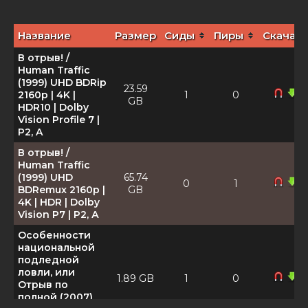
Название
Размер
Сиды
Пиры
Скачать
В отрыв! /
Human Traffic
(1999) UHD BDRip
23.59
2160p | 4K |
1
0
GB
HDR10 | Dolby
Vision Profile 7 |
P2, A
В отрыв! /
Human Traffic
(1999) UHD
65.74
0
1
BDRemux 2160p |
GB
4K | HDR | Dolby
Vision P7 | P2, А
Особенности
национальной
подледной
ловли, или
1.89 GB
1
0
Отрыв по
полной (2007)