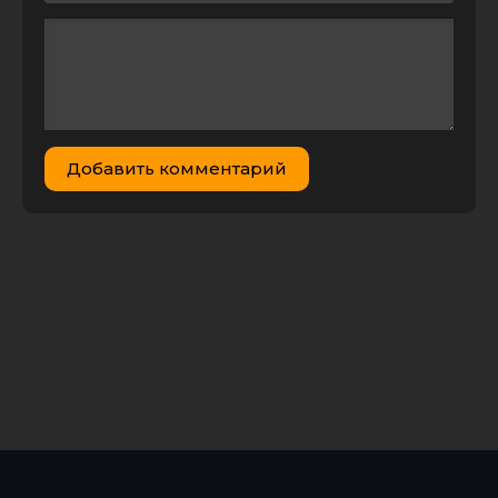
(1988) BDRip
7.21 GB
1
0
1080 | P2
Отрыв (2018)
BDRip 1080p |
6.65 GB
1
0
GER Transfer |
Лицензия
Отрыв (2018)
Добавить комментарий
Blu-ray 1080p |
28.70
0
1
GER Transfer |
GB
Лицензия
В отрыв! /
Human Traffic
2.06 GB
2
0
(1999) BDRip | P
В отрыв! /
Human Traffic
(1999) BDRip
9.79 GB
2
0
1080p от New-
Team
Декретный
отрыв / Alles is
zoals het zou
moeten zijn
1.45 GB
0
1