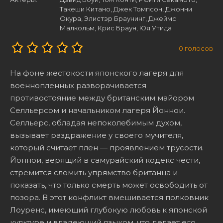
Такеши Китано, Джек Томпсон, Джонни
Окура, Элистэр Браунинг, Джеймс
Малкольм, Крис Браун, Юя Утида
0
голосов
На фоне жестокости японского лагеря для
военнопленных разворачивается
противостояние между британским майором
Селльерсом и начальником лагеря Йоннои.
Селльерс, обладая непоколебимым духом,
вызывает раздражение у своего мучителя,
который считает плен — проявлением трусости.
Йоннои, верящий в самурайский кодекс чести,
стремится сломить упрямство британца и
показать, что только смерть может освободить от
позора. В этот конфликт вмешивается полковник
Лоуренс, имеющий глубокую любовь к японской
культуре и владеющий языком, что делает его