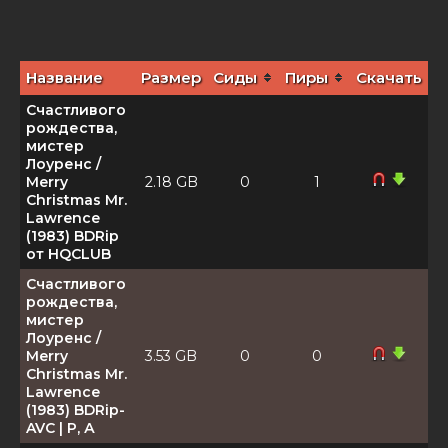
Название
Размер
Сиды
Пиры
Скачать
Счастливого
рождества,
мистер
Лоуренс /
Merry
2.18 GB
0
1
Christmas Mr.
Lawrence
(1983) BDRip
от HQCLUB
Счастливого
рождества,
мистер
Лоуренс /
Merry
3.53 GB
0
0
Christmas Mr.
Lawrence
(1983) BDRip-
AVC | Р, А