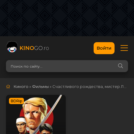
KINO
GO
.ro
Войти
Киного
»
Фильмы
» Счастливого рождества, мистер Лоуренс
BDRip