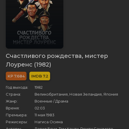
Счастливого рождества, мистер
Лоуренс (1982)
7.684
7.2
Год выхода:
1982
Страна:
Великобритания, Новая Зеландия, Япония
Жанр:
Военные / Драма
Время:
02:03
Премьера:
11 мая 1983
Режисеры:
Нагиса Осима
Актеры:
Дэвид Боуи, Том Конти, Рюити Сакамото,