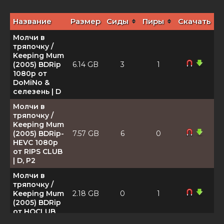
Название
Размер
Сиды
Пиры
Скачать
Молчи в
тряпочку /
Keeping Mum
(2005) BDRip
6.14 GB
3
1
1080p от
DoMiNo &
селезень | D
Молчи в
тряпочку /
Keeping Mum
(2005) BDRip-
7.57 GB
6
0
HEVC 1080p
от RIPS CLUB
| D, P2
Молчи в
тряпочку /
Keeping Mum
2.18 GB
0
1
(2005) BDRip
от HQCLUB