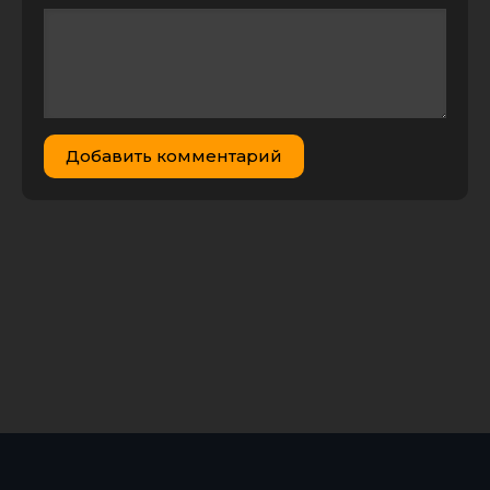
AVC от msltel
| D, P2, L2
Молчи в
тряпочку /
Keeping Mum
(2005)
25.13 GB
0
0
BDRemux
Добавить комментарий
1080р | D, P2,
L2
Молчи в
тряпочку /
Keeping Mum
8.75 GB
1
0
(2005) BDRip
1080р | P, P2
Молчи в
тряпочку /
Keeping Mum
1.45 GB
1
0
(2005) HDRip
от Scarabey |
P
Молчи в
тряпочку /