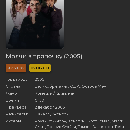
Молчи в тряпочку (2005)
7.097
6.8
Год выхода:
2005
Страна:
Великобритания, США, Остров Мэн
Жанр:
Комедии / Криминал
Время:
01:39
Премьера:
2 декабря 2005
Режисеры:
Найалл Джонсон
Актеры:
Роуэн Эткинсон, Кристин Скотт Томас, Мэгги
Смит, Патрик Суэйзи, Тэмзин Эджертон, Тоби