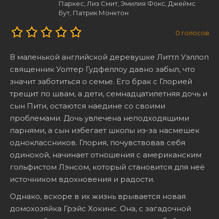
Паркес, Лиз Смит, Эмилия Фокс, Джеймс
Бут, Патрик Монктон
0
голосов
В маленькой английской деревушке Литтл Уэллоп
священник Уолтер Гудфеллоу давно забыл, что
значит заботиться о семье. Его брак с Глорией
трещит по швам, а дети, семнадцатилетняя дочь и
сын Пити, остаются наедине со своими
проблемами. Дочь увлечена неподходящими
парнями, а сын избегает школы из-за насмешек
одноклассников. Глория, почувствовав себя
одинокой, начинает отношения с американским
гольфистом Лэнсом, который становится для неё
источником вдохновения и радости.
Однако, вскоре в их жизнь врывается новая
домохозяйка Грэйс Хокинс. Она, с загадочной