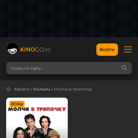
KINO
GO
.ro
Войти
Киного
»
Фильмы
» Молчи в тряпочку
BDRip