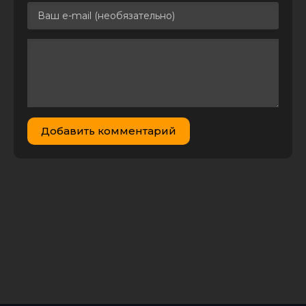
Shine (2016)
HDRip | L
Стефани
Гербер |
#Сиять
всегда. 150+
простых
29.1 MB
3
0
рецептов
косметики
handmade
Добавить комментарий
(2019) [PDF]