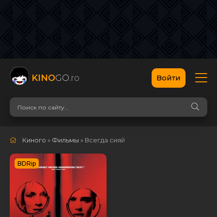
KINO
GO
.ro
Войти
Киного
»
Фильмы
» Всегда сияй
BDRip