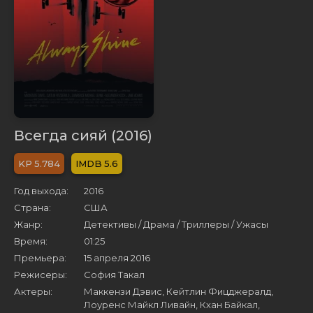
Всегда сияй (2016)
5.784
5.6
Год выхода:
2016
Страна:
США
Жанр:
Детективы / Драма / Триллеры / Ужасы
Время:
01:25
Премьера:
15 апреля 2016
Режисеры:
София Такал
Актеры:
Маккензи Дэвис, Кейтлин Фицджералд,
Лоуренс Майкл Ливайн, Кхан Байкал,