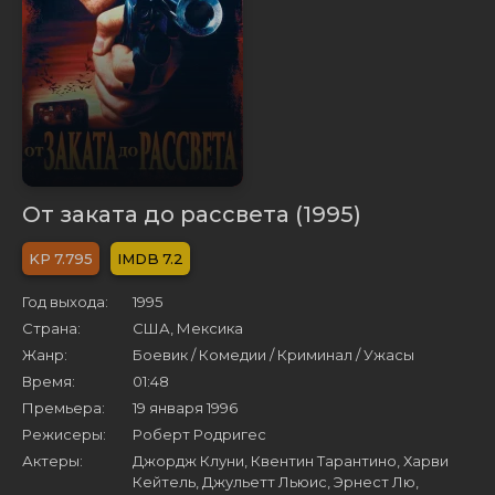
От заката до рассвета (1995)
7.795
7.2
Год выхода:
1995
Страна:
США, Мексика
Жанр:
Боевик / Комедии / Криминал / Ужасы
Время:
01:48
Премьера:
19 января 1996
Режисеры:
Роберт Родригес
Актеры:
Джордж Клуни, Квентин Тарантино, Харви
Кейтель, Джульетт Льюис, Эрнест Лю,