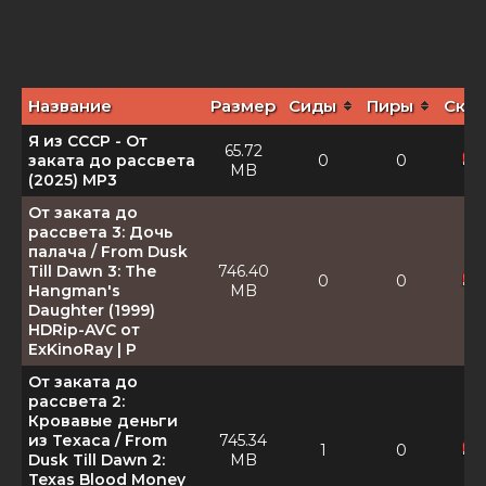
Название
Размер
Сиды
Пиры
Скач
Я из СССР - От
65.72
заката до рассвета
0
0
MB
(2025) MP3
От заката до
рассвета 3: Дочь
палача / From Dusk
Till Dawn 3: The
746.40
0
0
Hangman's
MB
Daughter (1999)
HDRip-AVC от
ExKinoRay | P
От заката до
рассвета 2:
Кровавые деньги
из Техаса / From
745.34
1
0
Dusk Till Dawn 2:
MB
Texas Blood Money