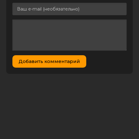
(2024) FLAC
От заката до
рассвета / From
29.91
Dusk Till Dawn
2
0
GB
(1996) BDRemux
1080p | P, A
От заката до
рассвета / From
Dusk Till Dawn
7.94 GB
7
0
(1996) BDRip 1080p
Добавить комментарий
от NoLimits-Team
От заката до
рассвета 2:
Кровавые деньги
из Техаса / From
10.86
1
0
Dusk Till Dawn 2:
GB
Texas Blood Money
(1999) BDRip 1080p |
P, P2, A, L1
От заката до
рассвета / From
Dusk Till Dawn
21.65 GB
0
1