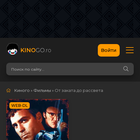
KINO
GO
.ro
Войти
Киного
»
Фильмы
» От заката до рассвета
WEB-DL