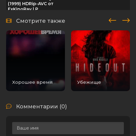
(1999) HDRip-AVC от
ExKinoRay | P
От заката до
Смотрите также
рассвета 3: Дочь
палача / From Dusk
Till Dawn 3: The
21.48
0
1
Hangman's
GB
Daughter (1999)
BDRemux 1080p | Р,
A
Путь Солнца - От
75.92
заката до рассвета
1
0
MB
(2025) MP3
Хорошее время
Убежище
От заката до
рассвета 3: Дочь
палача / From Dusk
Till Dawn 3: The
10.15 GB
0
1
Комментарии (0)
Hangman's
Daughter (1999)
BDRip 1080p | Р, A
Код-дракона - От
253.77
заката до рассвета
0
0
MB