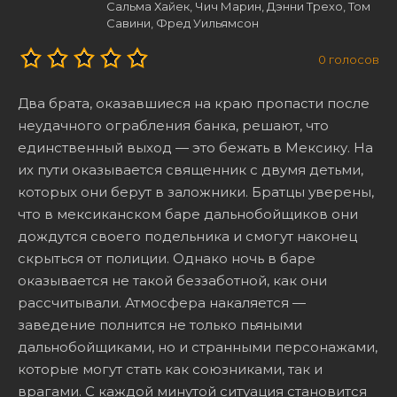
Сальма Хайек, Чич Марин, Дэнни Трехо, Том
Савини, Фред Уильямсон
0
голосов
Два брата, оказавшиеся на краю пропасти после
неудачного ограбления банка, решают, что
единственный выход — это бежать в Мексику. На
их пути оказывается священник с двумя детьми,
которых они берут в заложники. Братцы уверены,
что в мексиканском баре дальнобойщиков они
дождутся своего подельника и смогут наконец
скрыться от полиции. Однако ночь в баре
оказывается не такой беззаботной, как они
рассчитывали. Атмосфера накаляется —
заведение полнится не только пьяными
дальнобойщиками, но и странными персонажами,
которые могут стать как союзниками, так и
врагами. С каждой минутой ситуация становится