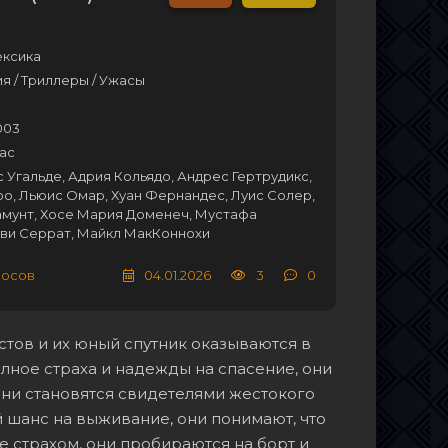
ексика
 / Триллеры / Ужасы
003
ас
с Угальде, Адрия Кольядо, Андрес Гертрудикс,
о, Льюис Омар, Хуан Фернандес, Луис Солер,
амунт, Хосе Мария Доменеч, Мустафа
ави Серрат, Майкл МакКоннохи
лосов
04.01.2026
3
0
тов и их юный спутник оказываются в
олное страха и надежды на спасение, они
они становятся свидетелями жестокого
 шанс на выживание, они понимают, что
е страхом, они пробираются на борт и