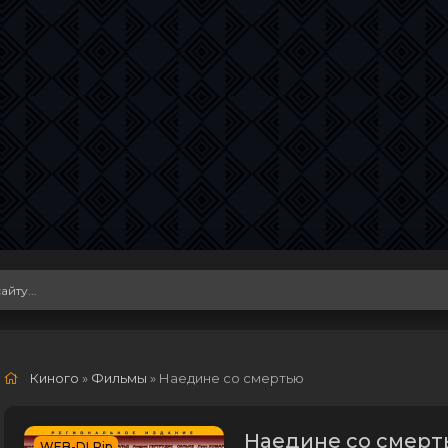
Киного
»
Фильмы
» Наедине со смертью
Наедине со смерть
WEB-DLRip