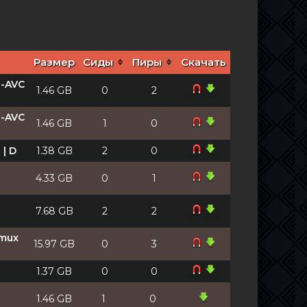
Размер
Сиды
Пиры
Скачать
p-AVC
1.46 GB
0
2
p-AVC
1.46 GB
1
0
 | D
1.38 GB
2
0
p
4.33 GB
0
1
p
7.68 GB
2
2
emux
15.97 GB
0
3
1.37 GB
0
0
p
1.46 GB
1
0