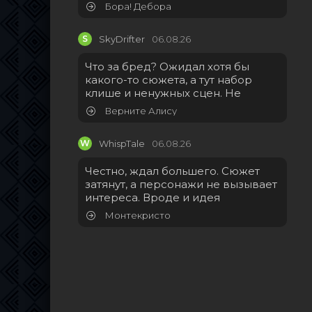
Бора! Дебора
S
SkyDrifter
06.08.26
Что за бред? Ожидал хотя бы
какого-то сюжета, а тут набор
клише и ненужных сцен. Не
Верните Алису
W
WhispTale
06.08.26
Честно, ждал большего. Сюжет
затянут, а персонажи не вызывает
интереса. Вроде и идея
Монтекристо