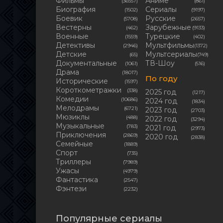
Фильмы
Аниме
(36557)
(861)
Биография
Сериалы
(1502)
(9197)
Боевик
Русские
(5708)
(2657)
Вестерны
Зарубежные
(462)
(9133)
Военные
Турецкие
(1559)
(402)
Детективы
Мультфильмы
(2946)
(1372)
Детские
Мультсериалы
(65)
(749)
Документальные
ТВ-Шоу
(1061)
(516)
Драма
(18017)
По году
Исторические
(1597)
Короткометражки
(338)
2025 год
(1217)
Комедии
(10686)
2024 год
(1834)
Мелодрамы
(6721)
2023 год
(2703)
Мюзиклы
(488)
2022 год
(3294)
Музыкальные
(783)
2021 год
(2973)
Приключения
(2869)
2020 год
(2838)
Семейные
(1889)
Cпорт
(735)
Триллеры
(7989)
Ужасы
(4979)
Фантастика
(2547)
Фэнтези
(2232)
Популярные сериалы