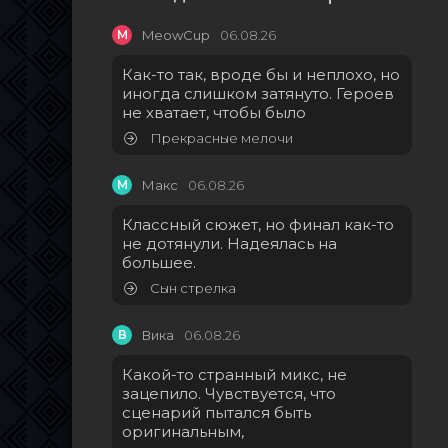
M
MeowCup
06.08.26
Как-то так, вроде бы и неплохо, но
иногда слишком затянуто. Героев
не хватает, чтобы было
Прекрасные мелочи
М
Макс
06.08.26
Классный сюжет, но финал как-то
не дотянули. Надеялась на
большее.
Сын стрелка
В
Вика
06.08.26
Какой-то странный микс, не
зацепило. Чувствуется, что
сценарий пытался быть
оригинальным,