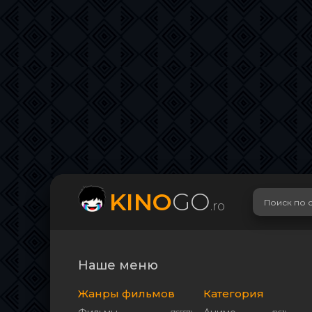
KINO
GO
.ro
Наше меню
Жанры фильмов
Категория