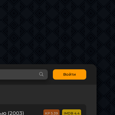
Войти
ю (2003)
5.39
4.4