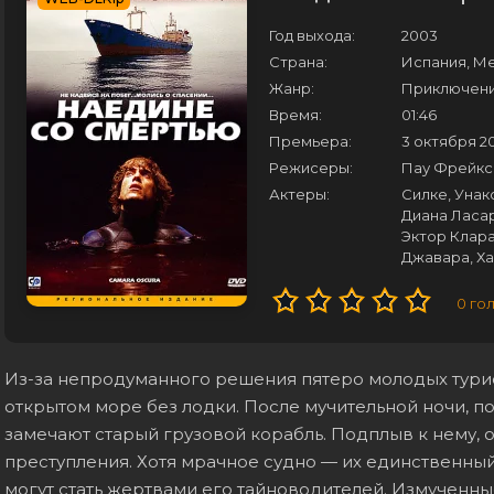
Год выхода:
2003
Страна:
Испания, М
Жанр:
Приключения
Время:
01:46
Премьера:
3 октября 2
Режисеры:
Пау Фрейкс
Актеры:
Силке, Унак
Диана Ласар
Эктор Клар
Джавара, Х
0
го
Из-за непродуманного решения пятеро молодых турис
открытом море без лодки. После мучительной ночи, п
замечают старый грузовой корабль. Подплыв к нему, 
преступления. Хотя мрачное судно — их единственный
могут стать жертвами его тайноводителей. Измученны