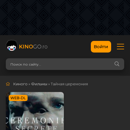
KINO
GO
.ro
Войти
Киного
»
Фильмы
» Тайная церемония
WEB-DL