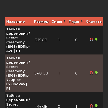
Название
Размер
Сиды
Пиры
Скачать
Тайная
церемония /
Secret
3.15 GB
1
0
Ceremony
(1968) BDRip-
AVC | P1
Тайная
церемония /
Secret
Ceremony
6.40 GB
1
0
(1968) BDRip
720p от
ExKinoRay |
P1
Тайная
церемония /
Secret
1.46 GB
0
1